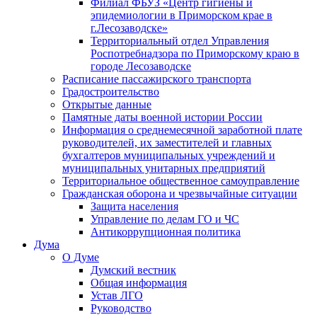
Филиал ФБУЗ «Центр гигиены и
эпидемиологии в Приморском крае в
г.Лесозаводске»
Территориальный отдел Управления
Роспотребнадзора по Приморскому краю в
городе Лесозаводске
Расписание пассажирского транспорта
Градостроительство
Открытые данные
Памятные даты военной истории России
Информация о среднемесячной заработной плате
руководителей, их заместителей и главных
бухгалтеров муниципальных учреждений и
муниципальных унитарных предприятий
Территориальное общественное самоуправление
Гражданская оборона и чрезвычайные ситуации
Защита населения
Управление по делам ГО и ЧС
Антикоррупционная политика
Дума
О Думе
Думский вестник
Общая информация
Устав ЛГО
Руководство