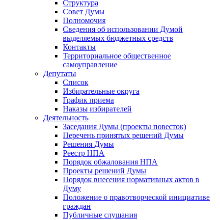
Структура
Совет Думы
Полномочия
Сведения об использовании Думой
выделяемых бюджетных средств
Контакты
Территориальное общественное
самоуправление
Депутаты
Список
Избирательные округа
График приема
Наказы избирателей
Деятельность
Заседания Думы (проекты повесток)
Перечень принятых решений Думы
Решения Думы
Реестр НПА
Порядок обжалования НПА
Проекты решений Думы
Порядок внесения нормативных актов в
Думу
Положение о правотворческой инициативе
граждан
Публичные слушания