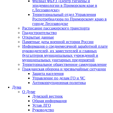
Филиал ФБУЗ «Центр гигиены и
эпидемиологии в Приморском крае в
г.Лесозаводске»
Территориальный отдел Управления
Роспотребнадзора по Приморскому краю в
городе Лесозаводске
Расписание пассажирского транспорта
Градостроительство
Открытые данные
Памятные даты военной истории России
Информация о среднемесячной заработной плате
руководителей, их заместителей и главных
бухгалтеров муниципальных учреждений и
муниципальных унитарных предприятий
Территориальное общественное самоуправление
Гражданская оборона и чрезвычайные ситуации
Защита населения
Управление по делам ГО и ЧС
Антикоррупционная политика
Дума
О Думе
Думский вестник
Общая информация
Устав ЛГО
Руководство