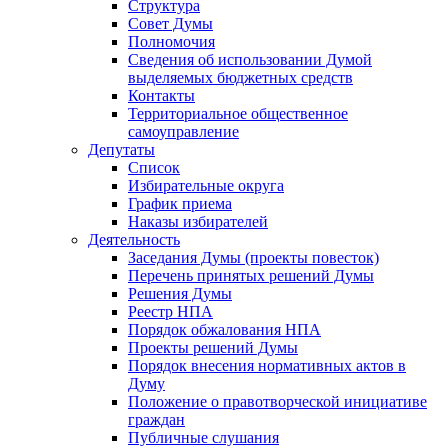
Структура
Совет Думы
Полномочия
Сведения об использовании Думой
выделяемых бюджетных средств
Контакты
Территориальное общественное
самоуправление
Депутаты
Список
Избирательные округа
График приема
Наказы избирателей
Деятельность
Заседания Думы (проекты повесток)
Перечень принятых решений Думы
Решения Думы
Реестр НПА
Порядок обжалования НПА
Проекты решений Думы
Порядок внесения нормативных актов в
Думу
Положение о правотворческой инициативе
граждан
Публичные слушания