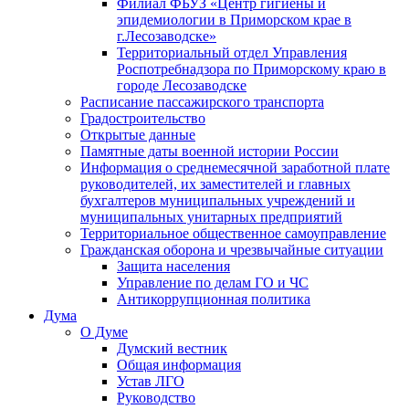
Филиал ФБУЗ «Центр гигиены и
эпидемиологии в Приморском крае в
г.Лесозаводске»
Территориальный отдел Управления
Роспотребнадзора по Приморскому краю в
городе Лесозаводске
Расписание пассажирского транспорта
Градостроительство
Открытые данные
Памятные даты военной истории России
Информация о среднемесячной заработной плате
руководителей, их заместителей и главных
бухгалтеров муниципальных учреждений и
муниципальных унитарных предприятий
Территориальное общественное самоуправление
Гражданская оборона и чрезвычайные ситуации
Защита населения
Управление по делам ГО и ЧС
Антикоррупционная политика
Дума
О Думе
Думский вестник
Общая информация
Устав ЛГО
Руководство