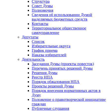
Структура
Совет Думы
Полномочия
Сведения об использовании Думой
выделяемых бюджетных средств
Контакты
Территориальное общественное
самоуправление
Депутаты
Список
Избирательные округа
График приема
Наказы избирателей
Деятельность
Заседания Думы (проекты повесток)
Перечень принятых решений Думы
Решения Думы
Реестр НПА
Порядок обжалования НПА
Проекты решений Думы
Порядок внесения нормативных актов в
Думу
Положение о правотворческой инициативе
граждан
Публичные слушания