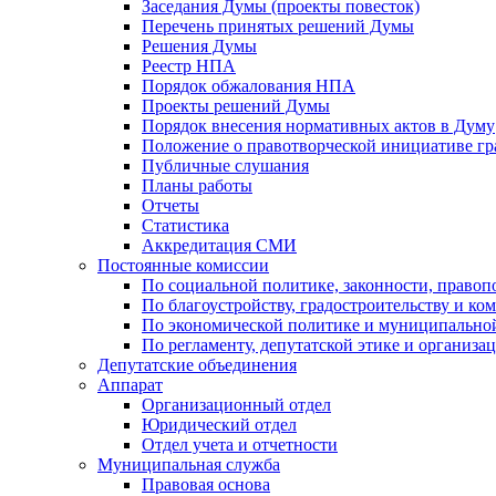
Заседания Думы (проекты повесток)
Перечень принятых решений Думы
Решения Думы
Реестр НПА
Порядок обжалования НПА
Проекты решений Думы
Порядок внесения нормативных актов в Думу
Положение о правотворческой инициативе г
Публичные слушания
Планы работы
Отчеты
Статистика
Аккредитация СМИ
Постоянные комиссии
По социальной политике, законности, правоп
По благоустройству, градостроительству и ко
По экономической политике и муниципально
По регламенту, депутатской этике и организ
Депутатские объединения
Аппарат
Организационный отдел
Юридический отдел
Отдел учета и отчетности
Муниципальная служба
Правовая основа