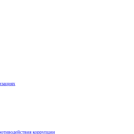
изациях
ротиводействия коррупции