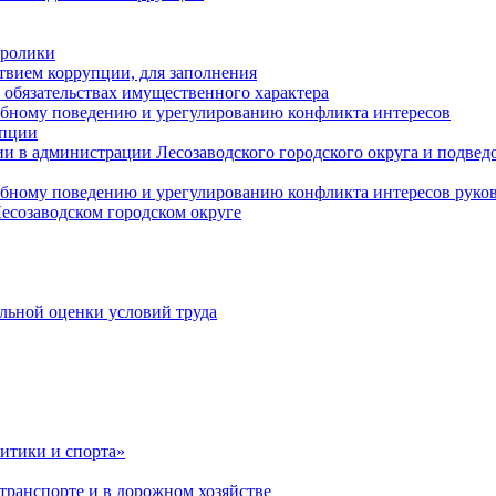
оролики
твием коррупции, для заполнения
и обязательствах имущественного характера
ебному поведению и урегулированию конфликта интересов
упции
и в администрации Лесозаводского городского округа и подве
ебному поведению и урегулированию конфликта интересов рук
есозаводском городском округе
льной оценки условий труда
итики и спорта»
ранспорте и в дорожном хозяйстве