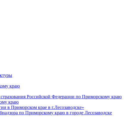
уктуры
ому краю
 страхования Российской Федерации по Приморскому краю
кому краю
и в Приморском крае в г.Лесозаводске»
бнадзора по Приморскому краю в городе Лесозаводске