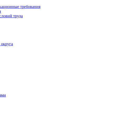
кационные требования
и
словий труда
 округа
ями