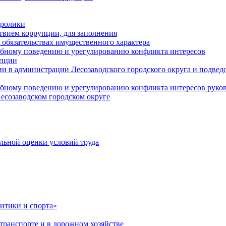
оролики
твием коррупции, для заполнения
и обязательствах имущественного характера
ебному поведению и урегулированию конфликта интересов
упции
и в администрации Лесозаводского городского округа и подве
ебному поведению и урегулированию конфликта интересов рук
есозаводском городском округе
льной оценки условий труда
итики и спорта»
ранспорте и в дорожном хозяйстве