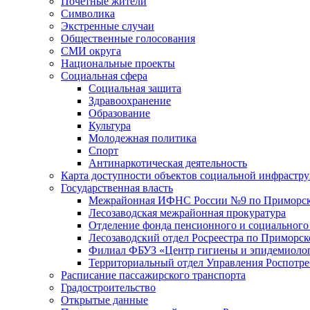
Почетные жители
Символика
Экстренные случаи
Общественные голосования
СМИ округа
Национальные проекты
Социальная сфера
Социальная защита
Здравоохранение
Образование
Культура
Молодежная политика
Спорт
Антинаркотическая деятельность
Карта доступности объектов социальной инфрастр
Государственная власть
Межрайонная ИФНС России №9 по Приморск
Лесозаводская межрайонная прокуратура
Отделение фонда пенсионного и социального
Лесозаводский отдел Росреестра по Приморс
Филиал ФБУЗ «Центр гигиены и эпидемиологи
Территориальный отдел Управления Роспотре
Расписание пассажирского транспорта
Градостроительство
Открытые данные