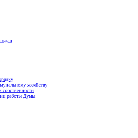
раждан
орядку
ммунальному хозяйству
й собственности
ации работы Думы