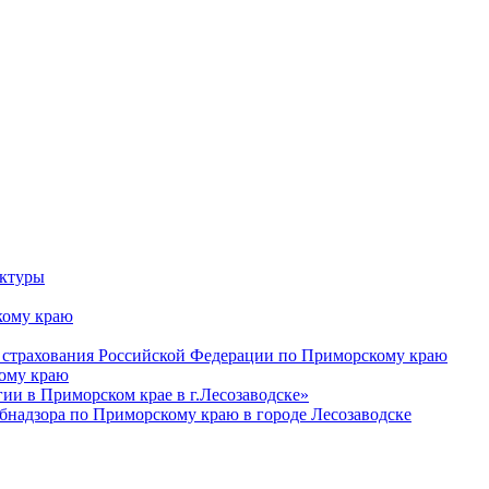
уктуры
ому краю
 страхования Российской Федерации по Приморскому краю
кому краю
и в Приморском крае в г.Лесозаводске»
бнадзора по Приморскому краю в городе Лесозаводске