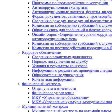
Программа по противодействию коррупции
Антикоррупционная экспертиза
Антикоррупционные памятки, буклеты, виде
Формы документов, связанных с противодейс
Сведения о доходах, расходах, об имуществе 
Комиссия по соблюдению требований к служ
Обратная связь для сообщений о фактах корр
Онлайн-опрос «Определение уровня коррупци
антикоррупционных мер»
Комиссия по соблюдению требований к служ
Комиссия по противодействию коррупции в Л
Кадровое обеспечение
Сведения о вакантных должностях
Порядок поступления на службу
Условия и результаты конкурсов
Информация о результатах проведения специа
Образовательные учреждения
Контактная информация
Финансовый контроль
Отдел учета и отчетности
Финансовое управление
МКУ «Управление образования»
МКУ «Управление культуры, молодежной пол
Муниципальный контроль
Муниципальный контроль на автомобильном т