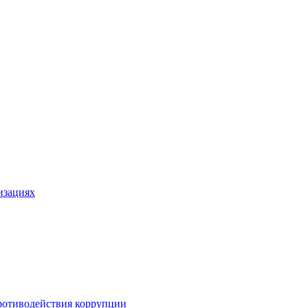
изациях
ротиводействия коррупции