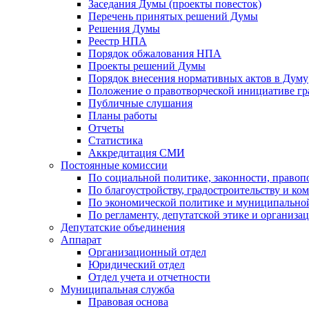
Заседания Думы (проекты повесток)
Перечень принятых решений Думы
Решения Думы
Реестр НПА
Порядок обжалования НПА
Проекты решений Думы
Порядок внесения нормативных актов в Думу
Положение о правотворческой инициативе г
Публичные слушания
Планы работы
Отчеты
Статистика
Аккредитация СМИ
Постоянные комиссии
По социальной политике, законности, правоп
По благоустройству, градостроительству и ко
По экономической политике и муниципально
По регламенту, депутатской этике и организ
Депутатские объединения
Аппарат
Организационный отдел
Юридический отдел
Отдел учета и отчетности
Муниципальная служба
Правовая основа