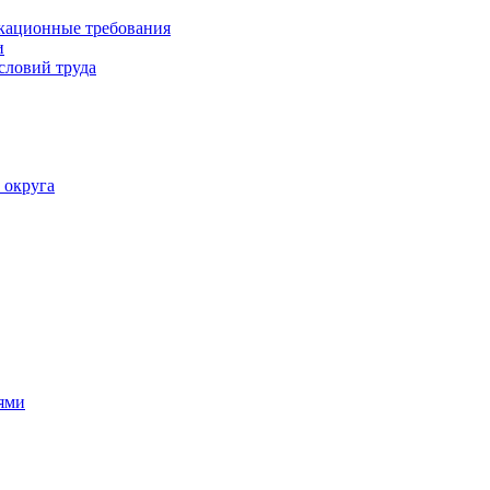
кационные требования
и
словий труда
 округа
ями