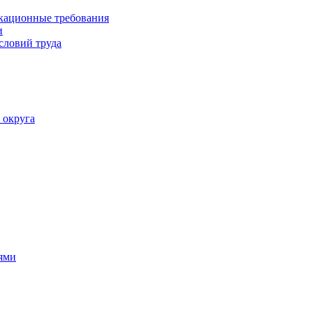
кационные требования
и
словий труда
 округа
ями