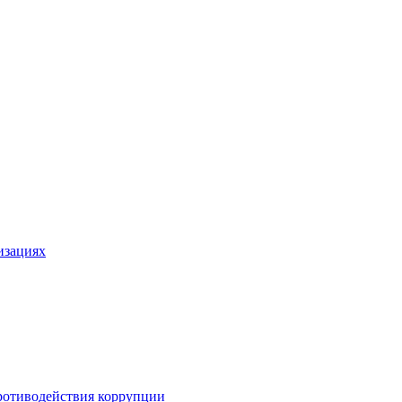
изациях
ротиводействия коррупции