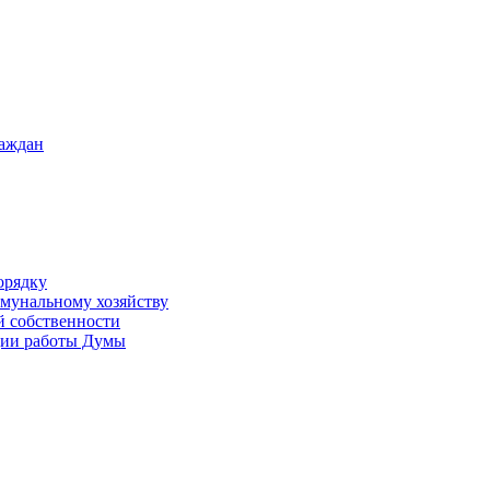
раждан
орядку
ммунальному хозяйству
й собственности
ации работы Думы