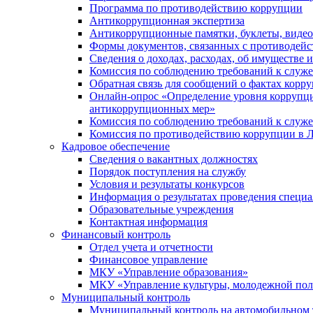
Программа по противодействию коррупции
Антикоррупционная экспертиза
Антикоррупционные памятки, буклеты, виде
Формы документов, связанных с противодейс
Сведения о доходах, расходах, об имуществе 
Комиссия по соблюдению требований к служ
Обратная связь для сообщений о фактах корр
Онлайн-опрос «Определение уровня коррупци
антикоррупционных мер»
Комиссия по соблюдению требований к служ
Комиссия по противодействию коррупции в Л
Кадровое обеспечение
Сведения о вакантных должностях
Порядок поступления на службу
Условия и результаты конкурсов
Информация о результатах проведения специа
Образовательные учреждения
Контактная информация
Финансовый контроль
Отдел учета и отчетности
Финансовое управление
МКУ «Управление образования»
МКУ «Управление культуры, молодежной пол
Муниципальный контроль
Муниципальный контроль на автомобильном т