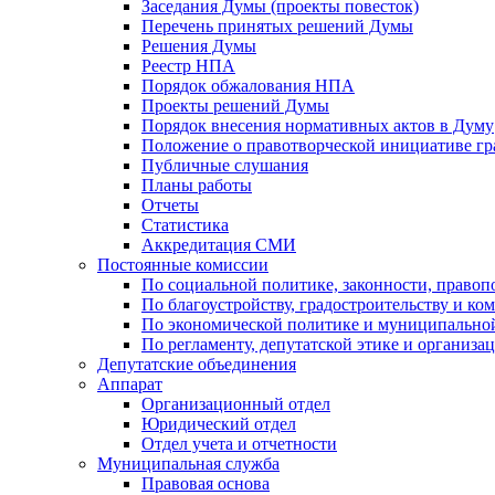
Заседания Думы (проекты повесток)
Перечень принятых решений Думы
Решения Думы
Реестр НПА
Порядок обжалования НПА
Проекты решений Думы
Порядок внесения нормативных актов в Думу
Положение о правотворческой инициативе г
Публичные слушания
Планы работы
Отчеты
Статистика
Аккредитация СМИ
Постоянные комиссии
По социальной политике, законности, правоп
По благоустройству, градостроительству и ко
По экономической политике и муниципально
По регламенту, депутатской этике и организ
Депутатские объединения
Аппарат
Организационный отдел
Юридический отдел
Отдел учета и отчетности
Муниципальная служба
Правовая основа