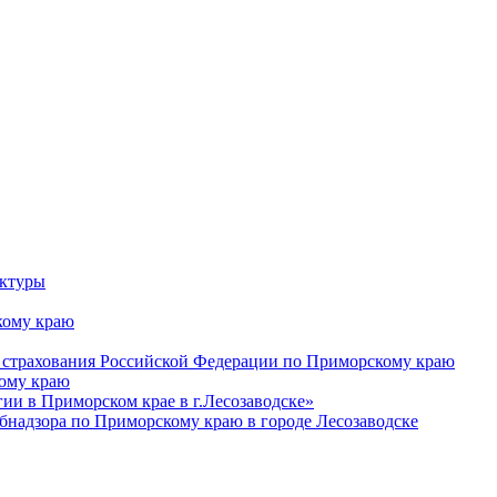
уктуры
ому краю
 страхования Российской Федерации по Приморскому краю
кому краю
и в Приморском крае в г.Лесозаводске»
бнадзора по Приморскому краю в городе Лесозаводске