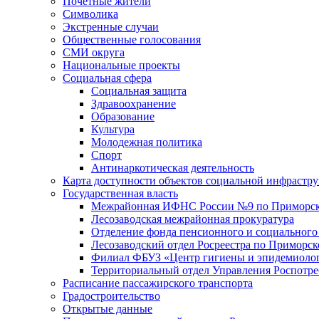
Почетные жители
Символика
Экстренные случаи
Общественные голосования
СМИ округа
Национальные проекты
Социальная сфера
Социальная защита
Здравоохранение
Образование
Культура
Молодежная политика
Спорт
Антинаркотическая деятельность
Карта доступности объектов социальной инфрастр
Государственная власть
Межрайонная ИФНС России №9 по Приморск
Лесозаводская межрайонная прокуратура
Отделение фонда пенсионного и социального
Лесозаводский отдел Росреестра по Приморс
Филиал ФБУЗ «Центр гигиены и эпидемиологи
Территориальный отдел Управления Роспотре
Расписание пассажирского транспорта
Градостроительство
Открытые данные