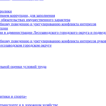
оролики
твием коррупции, для заполнения
и обязательствах имущественного характера
ебному поведению и урегулированию конфликта интересов
упции
и в администрации Лесозаводского городского округа и подве
ебному поведению и урегулированию конфликта интересов рук
есозаводском городском округе
льной оценки условий труда
итики и спорта»
ранспорте и в дорожном хозяйстве