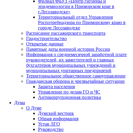
Филиал ФБУЗ «Центр гигиены и
эпидемиологии в Приморском крае в
г.Лесозаводске»
Территориальный отдел Управления
Роспотребнадзора по Приморскому краю в
городе Лесозаводске
Расписание пассажирского транспорта
Градостроительство
Открытые данные
Памятные даты военной истории России
Информация о среднемесячной заработной плате
руководителей, их заместителей и главных
бухгалтеров муниципальных учреждений и
муниципальных унитарных предприятий
Территориальное общественное самоуправление
Гражданская оборона и чрезвычайные ситуации
Защита населения
Управление по делам ГО и ЧС
Антикоррупционная политика
Дума
О Думе
Думский вестник
Общая информация
Устав ЛГО
Руководство