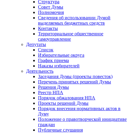
Структура
Совет Думы
Полномочия
Сведения об использовании Думой
выделяемых бюджетных средств
Контакты
Территориальное общественное
самоуправление
Депутаты
Список
Избирательные округа
График приема
Наказы избирателей
Деятельность
Заседания Думы (проекты повесток)
Перечень принятых решений Думы
Решения Думы
Реестр НПА
Порядок обжалования НПА
Проекты решений Думы
Порядок внесения нормативных актов в
Думу
Положение о правотворческой инициативе
граждан
Публичные слушания