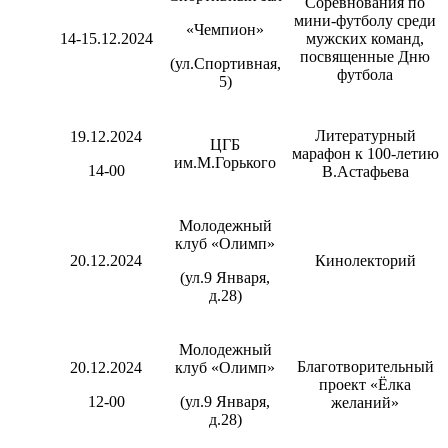
Соревнования по
мини-футболу среди
«Чемпион»
14-15.12.2024
мужских команд,
посвященные Дню
(ул.Спортивная,
футбола
5)
Литературный
19.12.2024
ЦГБ
марафон к 100-летию
им.М.Горького
14-00
В.Астафьева
Молодежный
клуб «Олимп»
20.12.2024
Кинолекторий
(ул.9 Января,
д.28)
Молодежный
Благотворительный
20.12.2024
клуб «Олимп»
проект «Ёлка
12-00
(ул.9 Января,
желаний»
д.28)