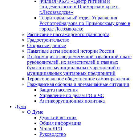
Филиал ФБУЗ «Центр гигиены и
эпидемиологии в Приморском крае в
г.Лесозаводске»
Территориальный отдел Управления
Роспотребнадзора по Приморскому краю в
городе Лесозаводске
Расписание пассажирского транспорта
Градостроительство
Открытые данные
Памятные даты военной истории России
Информация о среднемесячной заработной плате
руководителей, их заместителей и главных
бухгалтеров муниципальных учреждений и
муниципальных унитарных предприятий
Территориальное общественное самоуправление
Гражданская оборона и чрезвычайные ситуации
Защита населения
Управление по делам ГО и ЧС
Антикоррупционная политика
Дума
О Думе
Думский вестник
Общая информация
Устав ЛГО
Руководство