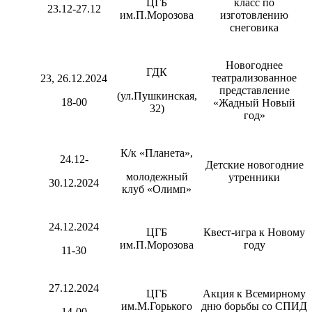
ЦГБ
класс по
23.12-27.12
им.П.Морозова
изготовлению
снеговика
Новогоднее
ГДК
театрализованное
23, 26.12.2024
представление
(ул.Пушкинская,
18-00
«Жадный Новый
32)
год»
К/к «Планета»,
24.12-
Детские новогодние
молодежный
утренники
30.12.2024
клуб «Олимп»
24.12.2024
ЦГБ
Квест-игра к Новому
им.П.Морозова
году
11-30
27.12.2024
ЦГБ
Акция к Всемирному
им.М.Горького
дню борьбы со СПИД
14-00