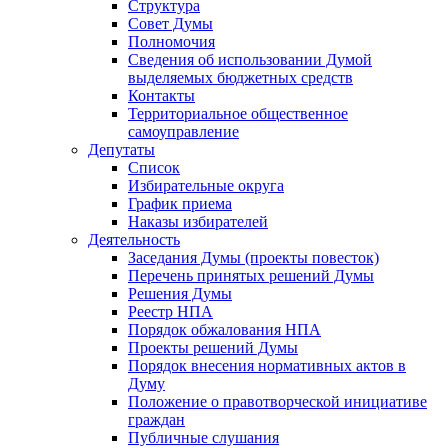
Структура
Совет Думы
Полномочия
Сведения об использовании Думой
выделяемых бюджетных средств
Контакты
Территориальное общественное
самоуправление
Депутаты
Список
Избирательные округа
График приема
Наказы избирателей
Деятельность
Заседания Думы (проекты повесток)
Перечень принятых решений Думы
Решения Думы
Реестр НПА
Порядок обжалования НПА
Проекты решений Думы
Порядок внесения нормативных актов в
Думу
Положение о правотворческой инициативе
граждан
Публичные слушания