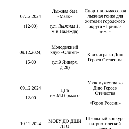
Спортивно-массовая
Лыжная база
лыжная гонка для
07.12.2024
«Маяк»
жителей городского
(12-00)
(ул.
Лыжная 1
,
округа «Пришла
м-н Надежда)
зима»
Молодежный
09.12.2024,
клуб «Олимп»
Квиз-игра ко Дню
Героев Отечества
15-00
(ул.9 Января,
д.28)
Урок мужества ко
09.12.2024
Дню Героев
ЦГБ
Отечества
им.М.Горького
12-00
«Герои России»
Школьный конкурс
МОБУ ДО ДШИ
10.12.2024
патриотической
ЛГО
песни