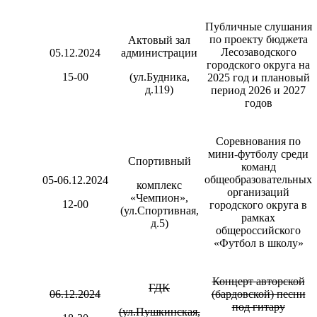
Публичные слушания
по проекту бюджета
Актовый зал
Лесозаводского
05.12.2024
администрации
городского округа на
15-00
(ул.Будника,
2025 год и плановый
д.119)
период 2026 и 2027
годов
Соревнования по
мини-футболу среди
Спортивный
команд
общеобразовательных
05-06.12.2024
комплекс
организаций
«Чемпион»,
12-00
городского округа в
(ул.Спортивная,
рамках
д.5)
общероссийского
«Футбол в школу»
Концерт авторской
ГДК
06.12.2024
(бардовской) песни
под гитару
(ул.Пушкинская,