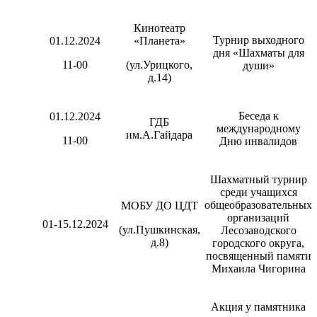
Кинотеатр
Турнир выходного
01.12.2024
«Планета»
дня «Шахматы для
11-00
(ул.Урицкого,
души»
д.14)
Беседа к
01.12.2024
ГДБ
международному
им.А.Гайдара
11-00
Дню инвалидов
Шахматный турнир
среди учащихся
общеобразовательных
МОБУ ДО ЦДТ
организаций
01-15.12.2024
(ул.Пушкинская,
Лесозаводского
д.8)
городского округа,
посвященный памяти
Михаила Чигорина
Акция у памятника