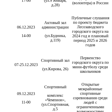
17-00
(ул.9 Января,
(волонтера) в России
д.28)
Публичные слушания
по проекту бюджета
Актовый зал
Лесозаводского
06.12.2023
администрации
городского округа на
14-00
(ул.Будника,
2024 год и плановый
д.119)
период 2025 и 2026
годов
Первенство
Спортивный зал
городского округа по
07-25.12.2023
мини-футболу среди
(ул.Кирова, 26)
школьников
Открытые
Спортивный
межрайонные
спортивные
09.12.2023
комплекс
соревнования среди
«Чемпион»,
11-00
людей с
(ул.Спортивная,
ограниченными
д.5
возможностями