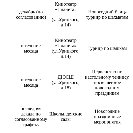
Кинотеатр
«Планета»
декабрь (по
Новогодний блиц-
согласованию)
турнир по шахматам
(ул.Урицкого,
д.14)
Кинотеатр
в течение
«Планета»
Турнир по шашкам
месяца
(ул.Урицкого,
д.14)
Первенство по
ДЮСШ
настольному теннису,
в течение
(ул.Урицкого,
посвященное
месяца
д.18)
новогодним
праздникам
последняя
Новогодние
декада по
Школы, детские
праздничные
согласованному
сады
мероприятия
графику