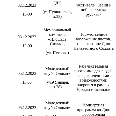
ГДК
Фестиваль «Звени и
02.12.2023
пой, частушка
(ул.Пушкинская,
13-00
русская»
д.32)
Мемориальный
Торжественное
комплекс
03.12.2023
возложение цветов,
«Площадь
посвященное Дню
Славы»,
12-00
Неизвестного Солдата
(ул. Петрова)
Развлекательная
Молодежный
программа для людей
05.12.2023
клуб «Олимп»
с ограниченными
возможностями
11-00
(ул.9 Января,
здоровья в рамках
д.28)
Декады инвалидов
Молодежный
Концертная
05.12.2023
клуб «Олимп»
программа ко Дню
добровольца