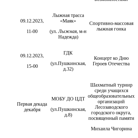
Лыжная трасса
09.12.2023,
«Маяк»
Спортивно-массовая
лыжная гонка
11-00
(ул.
Лыжная
, м-н
Надежда)
ГДК
09.12.2023,
Концерт ко Дню
(ул.Пушкинская,
Героев Отечества
15-00
д.32)
Шахматный турнир
среди учащихся
общеобразовательных
МОБУ ДО ЦДТ
организаций
Первая декада
Лесозаводского
(ул.Пушкинская,
декабря
городского округа,
д.8)
посвященный памяти
Михаила Чигорина