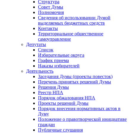
Структура
Совет Думы
Полномочия
Сведения об использовании Думой
выделяемых бюджетных средств
Контакты
Территориальное общественное
самоуправление
Депутаты
Список
Избирательные округа
График приема
Наказы избирателей
Деятельность
Заседания Думы (проекты повесток)
Перечень принятых решений Думы
Решения Думы
Реестр НПА
Порядок обжалования НПА
Проекты решений Думы
Порядок внесения нормативных актов в
Думу
Положение о правотворческой инициативе
граждан
Публичные слушания