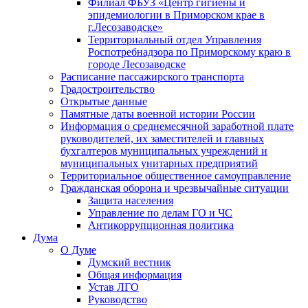
Филиал ФБУЗ «Центр гигиены и
эпидемиологии в Приморском крае в
г.Лесозаводске»
Территориальный отдел Управления
Роспотребнадзора по Приморскому краю в
городе Лесозаводске
Расписание пассажирского транспорта
Градостроительство
Открытые данные
Памятные даты военной истории России
Информация о среднемесячной заработной плате
руководителей, их заместителей и главных
бухгалтеров муниципальных учреждений и
муниципальных унитарных предприятий
Территориальное общественное самоуправление
Гражданская оборона и чрезвычайные ситуации
Защита населения
Управление по делам ГО и ЧС
Антикоррупционная политика
Дума
О Думе
Думский вестник
Общая информация
Устав ЛГО
Руководство