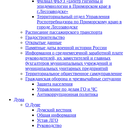
Филиал ФБУЗ «Центр гигиены и
эпидемиологии в Приморском крае в
г.Лесозаводске»
Территориальный отдел Управления
Роспотребнадзора по Приморскому краю в
городе Лесозаводске
Расписание пассажирского транспорта
Градостроительство
Открытые данные
Памятные даты военной истории России
Информация о среднемесячной заработной плате
руководителей, их заместителей и главных
бухгалтеров муниципальных учреждений и
муниципальных унитарных предприятий
Территориальное общественное самоуправление
Гражданская оборона и чрезвычайные ситуации
Защита населения
Управление по делам ГО и ЧС
Антикоррупционная политика
Дума
О Думе
Думский вестник
Общая информация
Устав ЛГО
Руководство