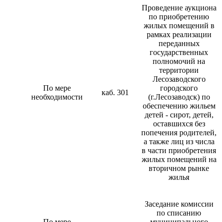
Проведение аукциона
по приобретению
жилых помещений в
рамках реализации
переданных
государственных
полномочий на
территории
Лесозаводского
По мере
городского
каб. 301
необходимости
(г.Лесозаводск) по
обеспечению жильем
детей - сирот, детей,
оставшихся без
попечения родителей,
а также лиц из числа
в части приобретения
жилых помещений на
вторичном рынке
жилья
Заседание комиссии
по списанию
По мере
муниципального