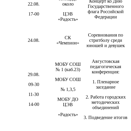
Концерт ко Дню
22.08.
около
Государственного
флага Российской
17-00
ЦЭВ
Федерации
«Радость»
Соревнования по
СК
24.08.
стритболу среди
«Чемпион»
юношей и девушек
Августовская
МОБУ СОШ
педагогическая
№ 1 (каб.23)
конференция:
29.08.
МОБУ СОШ
1. Пленарное
09-30
заседание
№ 1,3,5
11-30
2. Работа городских
МОБУ ДО
методических
14-00
ЦЭВ
объединений
«Радость»
3. Подведение итогов