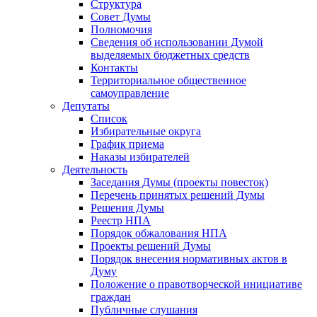
Структура
Совет Думы
Полномочия
Сведения об использовании Думой
выделяемых бюджетных средств
Контакты
Территориальное общественное
самоуправление
Депутаты
Список
Избирательные округа
График приема
Наказы избирателей
Деятельность
Заседания Думы (проекты повесток)
Перечень принятых решений Думы
Решения Думы
Реестр НПА
Порядок обжалования НПА
Проекты решений Думы
Порядок внесения нормативных актов в
Думу
Положение о правотворческой инициативе
граждан
Публичные слушания