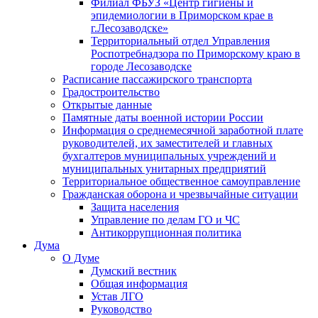
Филиал ФБУЗ «Центр гигиены и
эпидемиологии в Приморском крае в
г.Лесозаводске»
Территориальный отдел Управления
Роспотребнадзора по Приморскому краю в
городе Лесозаводске
Расписание пассажирского транспорта
Градостроительство
Открытые данные
Памятные даты военной истории России
Информация о среднемесячной заработной плате
руководителей, их заместителей и главных
бухгалтеров муниципальных учреждений и
муниципальных унитарных предприятий
Территориальное общественное самоуправление
Гражданская оборона и чрезвычайные ситуации
Защита населения
Управление по делам ГО и ЧС
Антикоррупционная политика
Дума
О Думе
Думский вестник
Общая информация
Устав ЛГО
Руководство