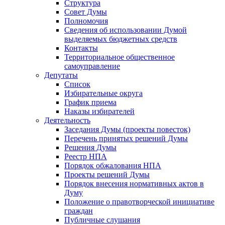
Структура
Совет Думы
Полномочия
Сведения об использовании Думой
выделяемых бюджетных средств
Контакты
Территориальное общественное
самоуправление
Депутаты
Список
Избирательные округа
График приема
Наказы избирателей
Деятельность
Заседания Думы (проекты повесток)
Перечень принятых решений Думы
Решения Думы
Реестр НПА
Порядок обжалования НПА
Проекты решений Думы
Порядок внесения нормативных актов в
Думу
Положение о правотворческой инициативе
граждан
Публичные слушания