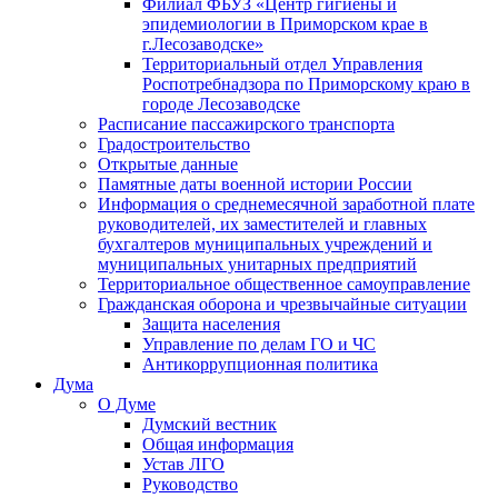
Филиал ФБУЗ «Центр гигиены и
эпидемиологии в Приморском крае в
г.Лесозаводске»
Территориальный отдел Управления
Роспотребнадзора по Приморскому краю в
городе Лесозаводске
Расписание пассажирского транспорта
Градостроительство
Открытые данные
Памятные даты военной истории России
Информация о среднемесячной заработной плате
руководителей, их заместителей и главных
бухгалтеров муниципальных учреждений и
муниципальных унитарных предприятий
Территориальное общественное самоуправление
Гражданская оборона и чрезвычайные ситуации
Защита населения
Управление по делам ГО и ЧС
Антикоррупционная политика
Дума
О Думе
Думский вестник
Общая информация
Устав ЛГО
Руководство