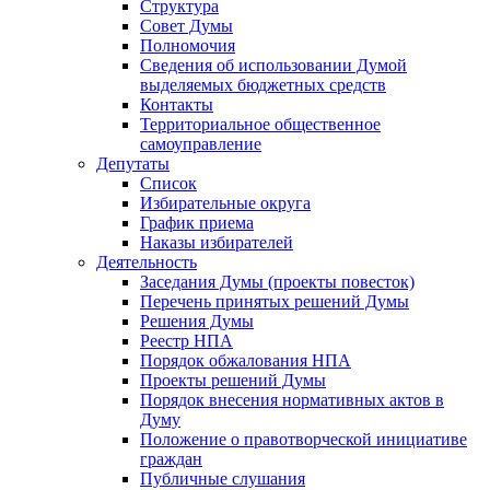
Структура
Совет Думы
Полномочия
Сведения об использовании Думой
выделяемых бюджетных средств
Контакты
Территориальное общественное
самоуправление
Депутаты
Список
Избирательные округа
График приема
Наказы избирателей
Деятельность
Заседания Думы (проекты повесток)
Перечень принятых решений Думы
Решения Думы
Реестр НПА
Порядок обжалования НПА
Проекты решений Думы
Порядок внесения нормативных актов в
Думу
Положение о правотворческой инициативе
граждан
Публичные слушания