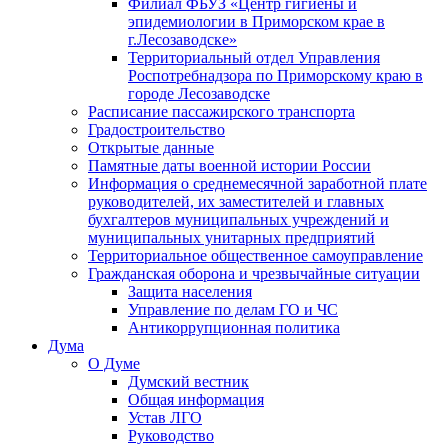
Филиал ФБУЗ «Центр гигиены и
эпидемиологии в Приморском крае в
г.Лесозаводске»
Территориальный отдел Управления
Роспотребнадзора по Приморскому краю в
городе Лесозаводске
Расписание пассажирского транспорта
Градостроительство
Открытые данные
Памятные даты военной истории России
Информация о среднемесячной заработной плате
руководителей, их заместителей и главных
бухгалтеров муниципальных учреждений и
муниципальных унитарных предприятий
Территориальное общественное самоуправление
Гражданская оборона и чрезвычайные ситуации
Защита населения
Управление по делам ГО и ЧС
Антикоррупционная политика
Дума
О Думе
Думский вестник
Общая информация
Устав ЛГО
Руководство