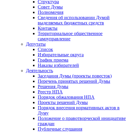
Структура
Совет Думы
Полномочия
Сведения об использовании Думой
выделяемых бюджетных средств
Контакты
Территориальное общественное
самоуправление
Депутаты
Список
Избирательные округа
График приема
Наказы избирателей
Деятельность
Заседания Думы (проекты повесток)
Перечень принятых решений Думы
Решения Думы
Реестр НПА
Порядок обжалования НПА
Проекты решений Думы
Порядок внесения нормативных актов в
Думу
Положение о правотворческой инициативе
граждан
Публичные слушания