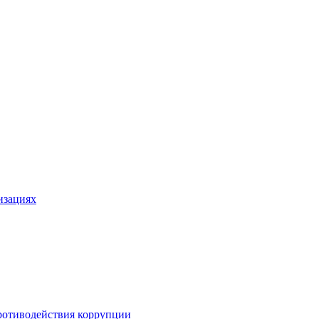
изациях
ротиводействия коррупции