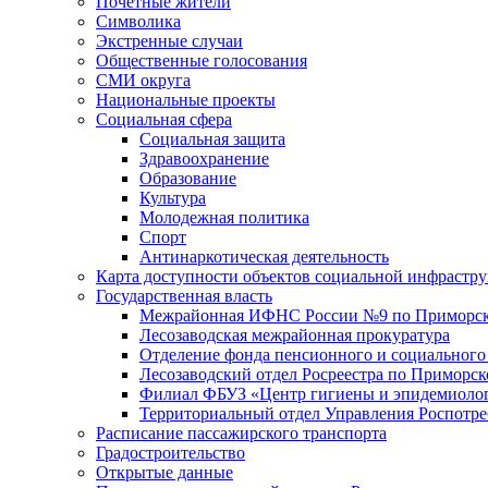
Почетные жители
Символика
Экстренные случаи
Общественные голосования
СМИ округа
Национальные проекты
Социальная сфера
Социальная защита
Здравоохранение
Образование
Культура
Молодежная политика
Спорт
Антинаркотическая деятельность
Карта доступности объектов социальной инфрастр
Государственная власть
Межрайонная ИФНС России №9 по Приморск
Лесозаводская межрайонная прокуратура
Отделение фонда пенсионного и социального
Лесозаводский отдел Росреестра по Приморс
Филиал ФБУЗ «Центр гигиены и эпидемиологи
Территориальный отдел Управления Роспотре
Расписание пассажирского транспорта
Градостроительство
Открытые данные