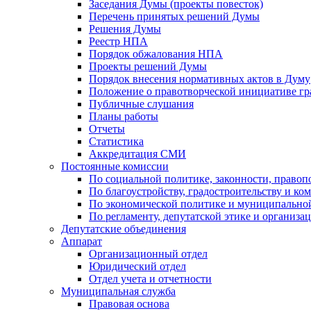
Заседания Думы (проекты повесток)
Перечень принятых решений Думы
Решения Думы
Реестр НПА
Порядок обжалования НПА
Проекты решений Думы
Порядок внесения нормативных актов в Думу
Положение о правотворческой инициативе г
Публичные слушания
Планы работы
Отчеты
Статистика
Аккредитация СМИ
Постоянные комиссии
По социальной политике, законности, правоп
По благоустройству, градостроительству и ко
По экономической политике и муниципально
По регламенту, депутатской этике и организ
Депутатские объединения
Аппарат
Организационный отдел
Юридический отдел
Отдел учета и отчетности
Муниципальная служба
Правовая основа