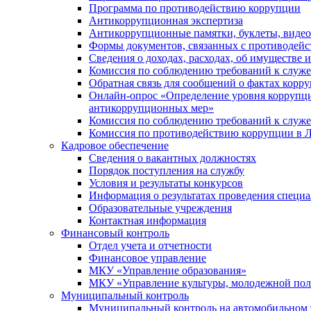
Программа по противодействию коррупции
Антикоррупционная экспертиза
Антикоррупционные памятки, буклеты, виде
Формы документов, связанных с противодейс
Сведения о доходах, расходах, об имуществе 
Комиссия по соблюдению требований к служ
Обратная связь для сообщений о фактах корр
Онлайн-опрос «Определение уровня коррупци
антикоррупционных мер»
Комиссия по соблюдению требований к служ
Комиссия по противодействию коррупции в Л
Кадровое обеспечение
Сведения о вакантных должностях
Порядок поступления на службу
Условия и результаты конкурсов
Информация о результатах проведения специа
Образовательные учреждения
Контактная информация
Финансовый контроль
Отдел учета и отчетности
Финансовое управление
МКУ «Управление образования»
МКУ «Управление культуры, молодежной пол
Муниципальный контроль
Муниципальный контроль на автомобильном т