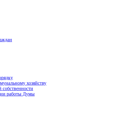
раждан
орядку
ммунальному хозяйству
й собственности
ации работы Думы