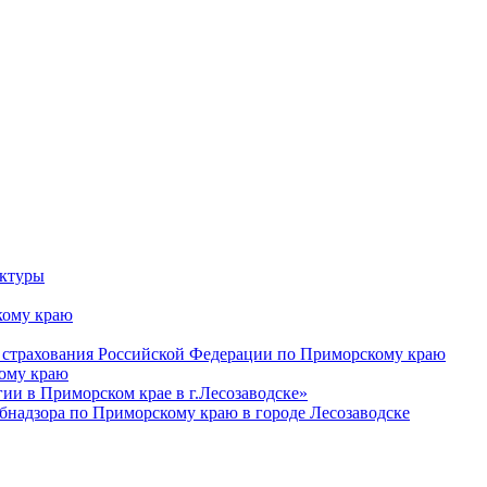
уктуры
ому краю
 страхования Российской Федерации по Приморскому краю
кому краю
и в Приморском крае в г.Лесозаводске»
бнадзора по Приморскому краю в городе Лесозаводске