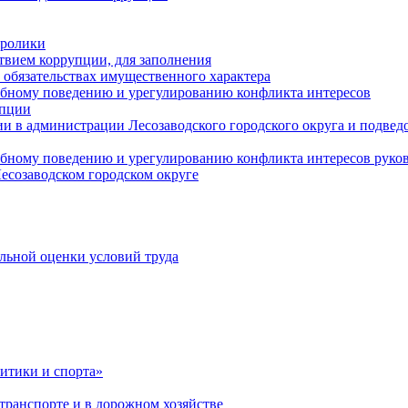
оролики
твием коррупции, для заполнения
и обязательствах имущественного характера
ебному поведению и урегулированию конфликта интересов
упции
и в администрации Лесозаводского городского округа и подве
ебному поведению и урегулированию конфликта интересов рук
есозаводском городском округе
льной оценки условий труда
итики и спорта»
ранспорте и в дорожном хозяйстве