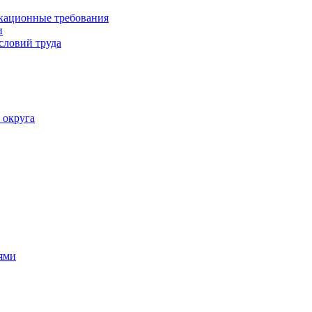
кационные требования
и
словий труда
 округа
ями