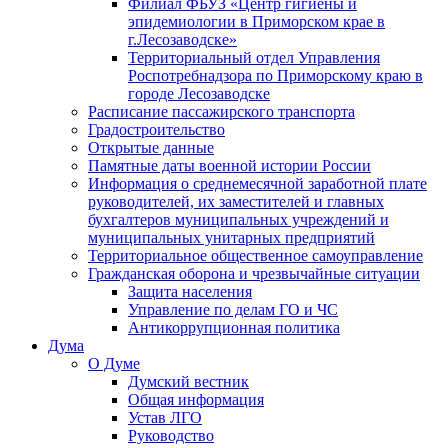
Филиал ФБУЗ «Центр гигиены и
эпидемиологии в Приморском крае в
г.Лесозаводске»
Территориальный отдел Управления
Роспотребнадзора по Приморскому краю в
городе Лесозаводске
Расписание пассажирского транспорта
Градостроительство
Открытые данные
Памятные даты военной истории России
Информация о среднемесячной заработной плате
руководителей, их заместителей и главных
бухгалтеров муниципальных учреждений и
муниципальных унитарных предприятий
Территориальное общественное самоуправление
Гражданская оборона и чрезвычайные ситуации
Защита населения
Управление по делам ГО и ЧС
Антикоррупционная политика
Дума
О Думе
Думский вестник
Общая информация
Устав ЛГО
Руководство