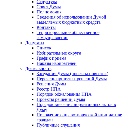
Структура
Совет Думы
Полномочия
Сведения об использовании Думой
выделяемых бюджетных средств
Контакты
Территориальное общественное
самоуправление
Депутаты
Список
Избирательные округа
График приема
Наказы избирателей
Деятельность
Заседания Думы (проекты повесток)
Перечень принятых решений Думы
Решения Думы
Реестр НПА
Порядок обжалования НПА
Проекты решений Думы
Порядок внесения нормативных актов в
Думу
Положение о правотворческой инициативе
граждан
Публичные слушания