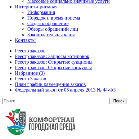
Массовые социально значимые услуги
Интернет-приемная
Информация
Порядок и время приема
Создать обращение
Обзоры обращений лиц
Законодательная карта
Контакты
Реестр заказов
Реестр заказов: Запросы котировок
Реестр заказов: Открытые аукционы
Реестр заказов: Открытые конкурсы
Избранное (0)
Реестр Заказов
План график размещения заказов
Федеральный закон от 05 апреля 2013 № 44-ФЗ