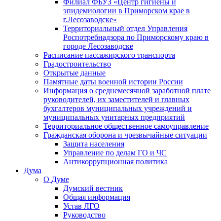
Филиал ФБУЗ «Центр гигиены и
эпидемиологии в Приморском крае в
г.Лесозаводске»
Территориальный отдел Управления
Роспотребнадзора по Приморскому краю в
городе Лесозаводске
Расписание пассажирского транспорта
Градостроительство
Открытые данные
Памятные даты военной истории России
Информация о среднемесячной заработной плате
руководителей, их заместителей и главных
бухгалтеров муниципальных учреждений и
муниципальных унитарных предприятий
Территориальное общественное самоуправление
Гражданская оборона и чрезвычайные ситуации
Защита населения
Управление по делам ГО и ЧС
Антикоррупционная политика
Дума
О Думе
Думский вестник
Общая информация
Устав ЛГО
Руководство