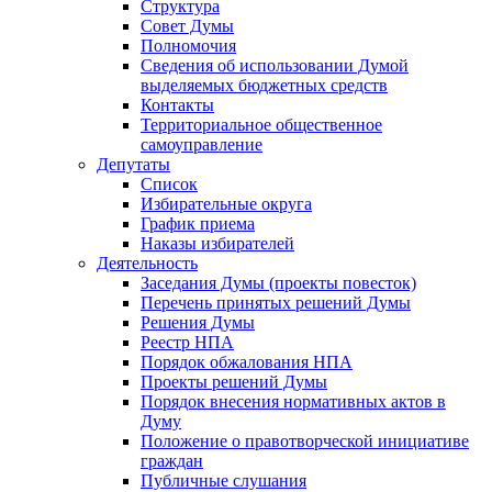
Структура
Совет Думы
Полномочия
Сведения об использовании Думой
выделяемых бюджетных средств
Контакты
Территориальное общественное
самоуправление
Депутаты
Список
Избирательные округа
График приема
Наказы избирателей
Деятельность
Заседания Думы (проекты повесток)
Перечень принятых решений Думы
Решения Думы
Реестр НПА
Порядок обжалования НПА
Проекты решений Думы
Порядок внесения нормативных актов в
Думу
Положение о правотворческой инициативе
граждан
Публичные слушания