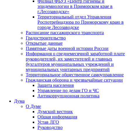
Филиал ФБУЗ «Центр гигиены и
эпидемиологии в Приморском крае в
г.Лесозаводске»
Территориальный отдел Управления
Роспотребнадзора по Приморскому краю в
городе Лесозаводске
Расписание пассажирского транспорта
Градостроительство
Открытые данные
Памятные даты военной истории России
Информация о среднемесячной заработной плате
руководителей, их заместителей и главных
бухгалтеров муниципальных учреждений и
муниципальных унитарных предприятий
Территориальное общественное самоуправление
Гражданская оборона и чрезвычайные ситуации
Защита населения
Управление по делам ГО и ЧС
Антикоррупционная политика
Дума
О Думе
Думский вестник
Общая информация
Устав ЛГО
Руководство