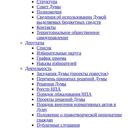
Структура
Совет Думы
Полномочия
Сведения об использовании Думой
выделяемых бюджетных средств
Контакты
Территориальное общественное
самоуправление
Депутаты
Список
Избирательные округа
График приема
Наказы избирателей
Деятельность
Заседания Думы (проекты повесток)
Перечень принятых решений Думы
Решения Думы
Реестр НПА
Порядок обжалования НПА
Проекты решений Думы
Порядок внесения нормативных актов в
Думу
Положение о правотворческой инициативе
граждан
Публичные слушания