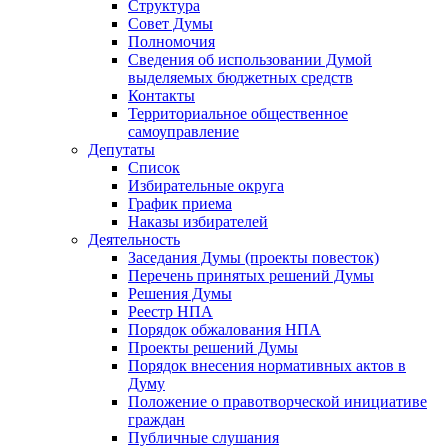
Структура
Совет Думы
Полномочия
Сведения об использовании Думой
выделяемых бюджетных средств
Контакты
Территориальное общественное
самоуправление
Депутаты
Список
Избирательные округа
График приема
Наказы избирателей
Деятельность
Заседания Думы (проекты повесток)
Перечень принятых решений Думы
Решения Думы
Реестр НПА
Порядок обжалования НПА
Проекты решений Думы
Порядок внесения нормативных актов в
Думу
Положение о правотворческой инициативе
граждан
Публичные слушания