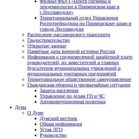
Филиал ФБУЗ «Центр гигиены и
эпидемиологии в Приморском крае в
г.Лесозаводске»
Территориальный отдел Управления
Роспотребнадзора по Приморскому краю в
городе Лесозаводске
Расписание пассажирского транспорта
Градостроительство
Открытые данные
Памятные даты военной истории России
Информация о среднемесячной заработной плате
руководителей, их заместителей и главных
бухгалтеров муниципальных учреждений и
муниципальных унитарных предприятий
Территориальное общественное самоуправление
Гражданская оборона и чрезвычайные ситуации
Защита населения
Управление по делам ГО и ЧС
Антикоррупционная политика
Дума
О Думе
Думский вестник
Общая информация
Устав ЛГО
Руководство