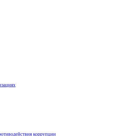
изациях
ротиводействия коррупции