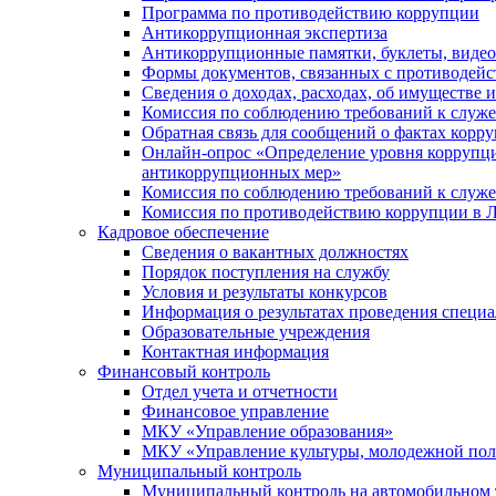
Программа по противодействию коррупции
Антикоррупционная экспертиза
Антикоррупционные памятки, буклеты, виде
Формы документов, связанных с противодейс
Сведения о доходах, расходах, об имуществе 
Комиссия по соблюдению требований к служ
Обратная связь для сообщений о фактах корр
Онлайн-опрос «Определение уровня коррупци
антикоррупционных мер»
Комиссия по соблюдению требований к служ
Комиссия по противодействию коррупции в Л
Кадровое обеспечение
Сведения о вакантных должностях
Порядок поступления на службу
Условия и результаты конкурсов
Информация о результатах проведения специа
Образовательные учреждения
Контактная информация
Финансовый контроль
Отдел учета и отчетности
Финансовое управление
МКУ «Управление образования»
МКУ «Управление культуры, молодежной пол
Муниципальный контроль
Муниципальный контроль на автомобильном т