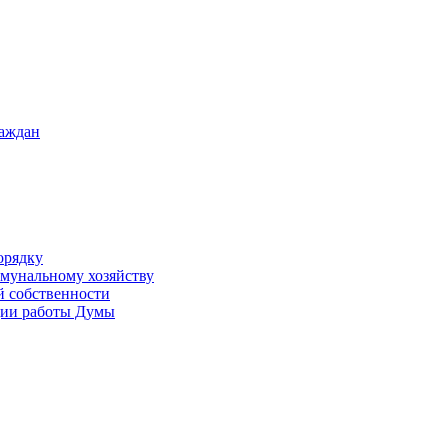
раждан
орядку
ммунальному хозяйству
й собственности
ации работы Думы