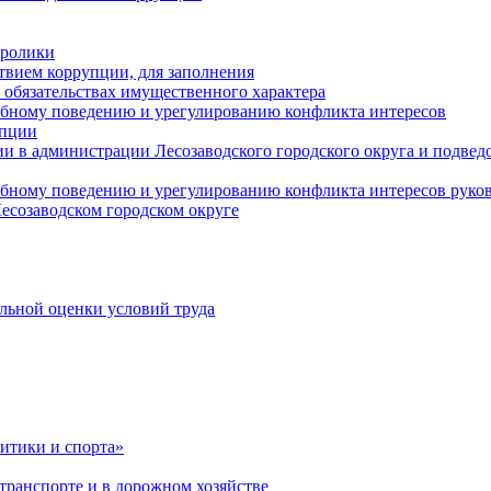
оролики
твием коррупции, для заполнения
и обязательствах имущественного характера
ебному поведению и урегулированию конфликта интересов
упции
и в администрации Лесозаводского городского округа и подве
ебному поведению и урегулированию конфликта интересов рук
есозаводском городском округе
льной оценки условий труда
итики и спорта»
ранспорте и в дорожном хозяйстве