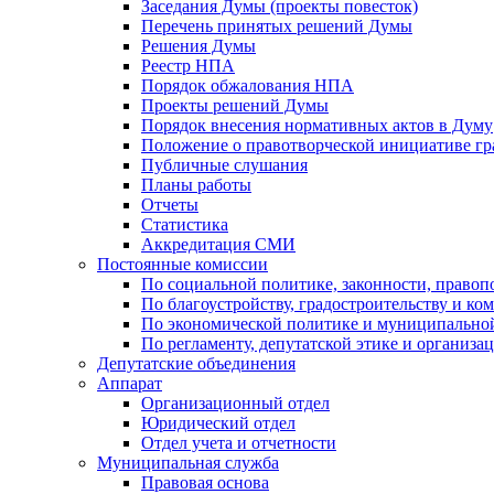
Заседания Думы (проекты повесток)
Перечень принятых решений Думы
Решения Думы
Реестр НПА
Порядок обжалования НПА
Проекты решений Думы
Порядок внесения нормативных актов в Думу
Положение о правотворческой инициативе г
Публичные слушания
Планы работы
Отчеты
Статистика
Аккредитация СМИ
Постоянные комиссии
По социальной политике, законности, правоп
По благоустройству, градостроительству и ко
По экономической политике и муниципально
По регламенту, депутатской этике и организ
Депутатские объединения
Аппарат
Организационный отдел
Юридический отдел
Отдел учета и отчетности
Муниципальная служба
Правовая основа