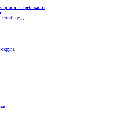
кационные требования
и
словий труда
 округа
ями