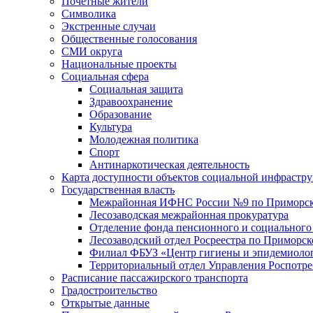
Почетные жители
Символика
Экстренные случаи
Общественные голосования
СМИ округа
Национальные проекты
Социальная сфера
Социальная защита
Здравоохранение
Образование
Культура
Молодежная политика
Спорт
Антинаркотическая деятельность
Карта доступности объектов социальной инфрастр
Государственная власть
Межрайонная ИФНС России №9 по Приморск
Лесозаводская межрайонная прокуратура
Отделение фонда пенсионного и социального
Лесозаводский отдел Росреестра по Приморс
Филиал ФБУЗ «Центр гигиены и эпидемиологи
Территориальный отдел Управления Роспотре
Расписание пассажирского транспорта
Градостроительство
Открытые данные