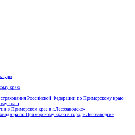
уктуры
ому краю
 страхования Российской Федерации по Приморскому краю
кому краю
и в Приморском крае в г.Лесозаводске»
бнадзора по Приморскому краю в городе Лесозаводске