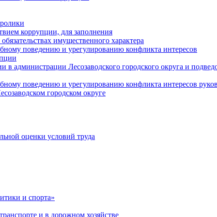
оролики
твием коррупции, для заполнения
и обязательствах имущественного характера
ебному поведению и урегулированию конфликта интересов
упции
и в администрации Лесозаводского городского округа и подве
ебному поведению и урегулированию конфликта интересов рук
есозаводском городском округе
льной оценки условий труда
итики и спорта»
ранспорте и в дорожном хозяйстве