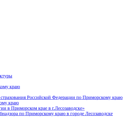
уктуры
ому краю
 страхования Российской Федерации по Приморскому краю
кому краю
и в Приморском крае в г.Лесозаводске»
бнадзора по Приморскому краю в городе Лесозаводске