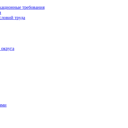
кационные требования
и
словий труда
 округа
ями