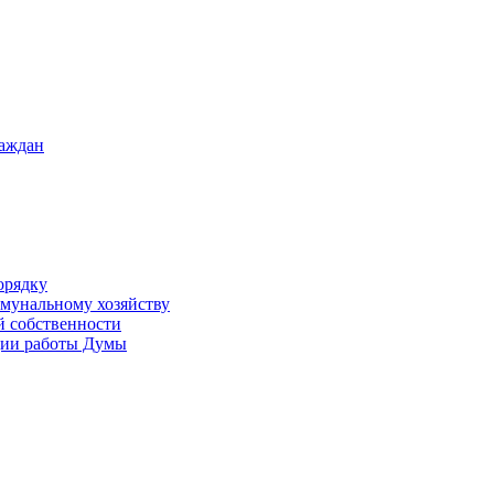
раждан
орядку
ммунальному хозяйству
й собственности
ации работы Думы