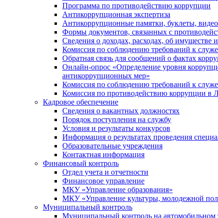
Программа по противодействию коррупции
Антикоррупционная экспертиза
Антикоррупционные памятки, буклеты, виде
Формы документов, связанных с противодейс
Сведения о доходах, расходах, об имуществе 
Комиссия по соблюдению требований к служ
Обратная связь для сообщений о фактах корр
Онлайн-опрос «Определение уровня коррупци
антикоррупционных мер»
Комиссия по соблюдению требований к служ
Комиссия по противодействию коррупции в Л
Кадровое обеспечение
Сведения о вакантных должностях
Порядок поступления на службу
Условия и результаты конкурсов
Информация о результатах проведения специа
Образовательные учреждения
Контактная информация
Финансовый контроль
Отдел учета и отчетности
Финансовое управление
МКУ «Управление образования»
МКУ «Управление культуры, молодежной пол
Муниципальный контроль
Муниципальный контроль на автомобильном т