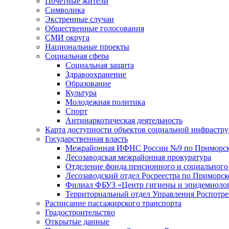
Почетные жители
Символика
Экстренные случаи
Общественные голосования
СМИ округа
Национальные проекты
Социальная сфера
Социальная защита
Здравоохранение
Образование
Культура
Молодежная политика
Спорт
Антинаркотическая деятельность
Карта доступности объектов социальной инфрастр
Государственная власть
Межрайонная ИФНС России №9 по Приморск
Лесозаводская межрайонная прокуратура
Отделение фонда пенсионного и социального
Лесозаводский отдел Росреестра по Приморс
Филиал ФБУЗ «Центр гигиены и эпидемиологи
Территориальный отдел Управления Роспотре
Расписание пассажирского транспорта
Градостроительство
Открытые данные