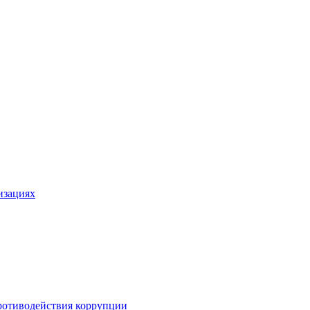
изациях
ротиводействия коррупции