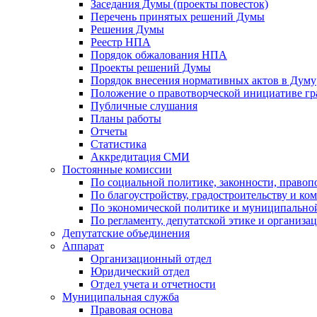
Заседания Думы (проекты повесток)
Перечень принятых решений Думы
Решения Думы
Реестр НПА
Порядок обжалования НПА
Проекты решений Думы
Порядок внесения нормативных актов в Думу
Положение о правотворческой инициативе г
Публичные слушания
Планы работы
Отчеты
Статистика
Аккредитация СМИ
Постоянные комиссии
По социальной политике, законности, правоп
По благоустройству, градостроительству и ко
По экономической политике и муниципально
По регламенту, депутатской этике и организ
Депутатские объединения
Аппарат
Организационный отдел
Юридический отдел
Отдел учета и отчетности
Муниципальная служба
Правовая основа