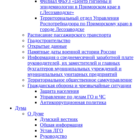
Филиал ФБУЗ «Центр гигиены и
эпидемиологии в Приморском крае в
г.Лесозаводске»
Территориальный отдел Управления
Роспотребнадзора по Приморскому краю в
городе Лесозаводске
Расписание пассажирского транспорта
Градостроительство
Открытые данные
Памятные даты военной истории России
Информация о среднемесячной заработной плате
руководителей, их заместителей и главных
бухгалтеров муниципальных учреждений и
муниципальных унитарных предприятий
Территориальное общественное самоуправление
Гражданская оборона и чрезвычайные ситуации
Защита населения
Управление по делам ГО и ЧС
Антикоррупционная политика
Дума
О Думе
Думский вестник
Общая информация
Устав ЛГО
Руководство