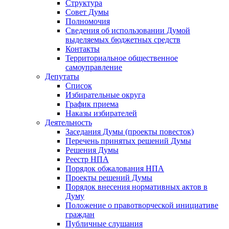
Структура
Совет Думы
Полномочия
Сведения об использовании Думой
выделяемых бюджетных средств
Контакты
Территориальное общественное
самоуправление
Депутаты
Список
Избирательные округа
График приема
Наказы избирателей
Деятельность
Заседания Думы (проекты повесток)
Перечень принятых решений Думы
Решения Думы
Реестр НПА
Порядок обжалования НПА
Проекты решений Думы
Порядок внесения нормативных актов в
Думу
Положение о правотворческой инициативе
граждан
Публичные слушания