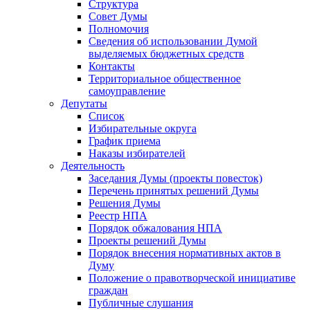
Структура
Совет Думы
Полномочия
Сведения об использовании Думой
выделяемых бюджетных средств
Контакты
Территориальное общественное
самоуправление
Депутаты
Список
Избирательные округа
График приема
Наказы избирателей
Деятельность
Заседания Думы (проекты повесток)
Перечень принятых решений Думы
Решения Думы
Реестр НПА
Порядок обжалования НПА
Проекты решений Думы
Порядок внесения нормативных актов в
Думу
Положение о правотворческой инициативе
граждан
Публичные слушания