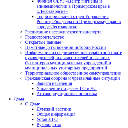
Филиал ФБУЗ «Центр гигиены и
эпидемиологии в Приморском крае в
г.Лесозаводске»
Территориальный отдел Управления
Роспотребнадзора по Приморскому краю в
городе Лесозаводске
Расписание пассажирского транспорта
Градостроительство
Открытые данные
Памятные даты военной истории России
Информация о среднемесячной заработной плате
руководителей, их заместителей и главных
бухгалтеров муниципальных учреждений и
муниципальных унитарных предприятий
Территориальное общественное самоуправление
Гражданская оборона и чрезвычайные ситуации
Защита населения
Управление по делам ГО и ЧС
Антикоррупционная политика
Дума
О Думе
Думский вестник
Общая информация
Устав ЛГО
Руководство