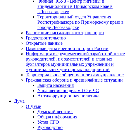
Филиал ФБУЗ «Центр гигиены и
эпидемиологии в Приморском крае в
г.Лесозаводске»
Территориальный отдел Управления
Роспотребнадзора по Приморскому краю в
городе Лесозаводске
Расписание пассажирского транспорта
Градостроительство
Открытые данные
Памятные даты военной истории России
Информация о среднемесячной заработной плате
руководителей, их заместителей и главных
бухгалтеров муниципальных учреждений и
муниципальных унитарных предприятий
Территориальное общественное самоуправление
Гражданская оборона и чрезвычайные ситуации
Защита населения
Управление по делам ГО и ЧС
Антикоррупционная политика
Дума
О Думе
Думский вестник
Общая информация
Устав ЛГО
Руководство