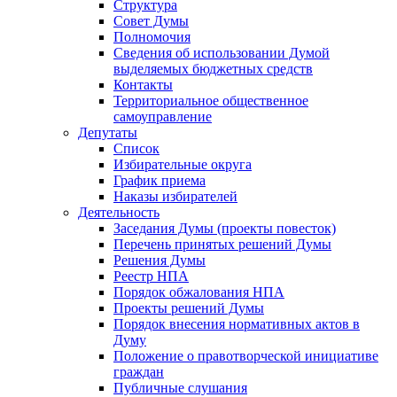
Структура
Совет Думы
Полномочия
Сведения об использовании Думой
выделяемых бюджетных средств
Контакты
Территориальное общественное
самоуправление
Депутаты
Список
Избирательные округа
График приема
Наказы избирателей
Деятельность
Заседания Думы (проекты повесток)
Перечень принятых решений Думы
Решения Думы
Реестр НПА
Порядок обжалования НПА
Проекты решений Думы
Порядок внесения нормативных актов в
Думу
Положение о правотворческой инициативе
граждан
Публичные слушания