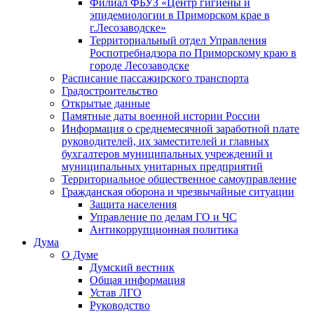
Филиал ФБУЗ «Центр гигиены и
эпидемиологии в Приморском крае в
г.Лесозаводске»
Территориальный отдел Управления
Роспотребнадзора по Приморскому краю в
городе Лесозаводске
Расписание пассажирского транспорта
Градостроительство
Открытые данные
Памятные даты военной истории России
Информация о среднемесячной заработной плате
руководителей, их заместителей и главных
бухгалтеров муниципальных учреждений и
муниципальных унитарных предприятий
Территориальное общественное самоуправление
Гражданская оборона и чрезвычайные ситуации
Защита населения
Управление по делам ГО и ЧС
Антикоррупционная политика
Дума
О Думе
Думский вестник
Общая информация
Устав ЛГО
Руководство