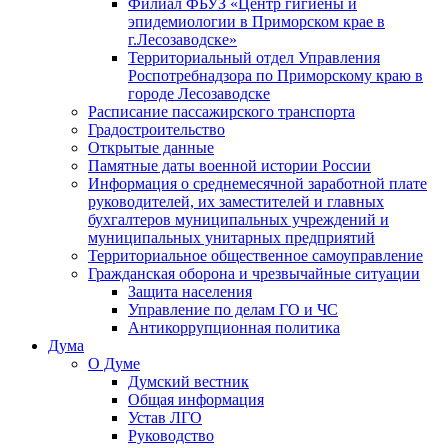
Филиал ФБУЗ «Центр гигиены и
эпидемиологии в Приморском крае в
г.Лесозаводске»
Территориальный отдел Управления
Роспотребнадзора по Приморскому краю в
городе Лесозаводске
Расписание пассажирского транспорта
Градостроительство
Открытые данные
Памятные даты военной истории России
Информация о среднемесячной заработной плате
руководителей, их заместителей и главных
бухгалтеров муниципальных учреждений и
муниципальных унитарных предприятий
Территориальное общественное самоуправление
Гражданская оборона и чрезвычайные ситуации
Защита населения
Управление по делам ГО и ЧС
Антикоррупционная политика
Дума
О Думе
Думский вестник
Общая информация
Устав ЛГО
Руководство