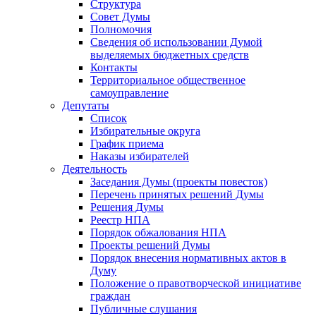
Структура
Совет Думы
Полномочия
Сведения об использовании Думой
выделяемых бюджетных средств
Контакты
Территориальное общественное
самоуправление
Депутаты
Список
Избирательные округа
График приема
Наказы избирателей
Деятельность
Заседания Думы (проекты повесток)
Перечень принятых решений Думы
Решения Думы
Реестр НПА
Порядок обжалования НПА
Проекты решений Думы
Порядок внесения нормативных актов в
Думу
Положение о правотворческой инициативе
граждан
Публичные слушания