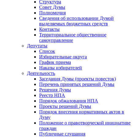
Структура
Совет Думы
Полномочия
Сведения об использовании Думой
выделяемых бюджетных средств
Контакты
Территориальное общественное
самоуправление
Депутаты
Список
Избирательные округа
График приема
Наказы избирателей
Деятельность
Заседания Думы (проекты повесток)
Перечень принятых решений Думы
Решения Думы
Реестр НПА
Порядок обжалования НПА
Проекты решений Думы
Порядок внесения нормативных актов в
Думу
Положение о правотворческой инициативе
граждан
Публичные слушания