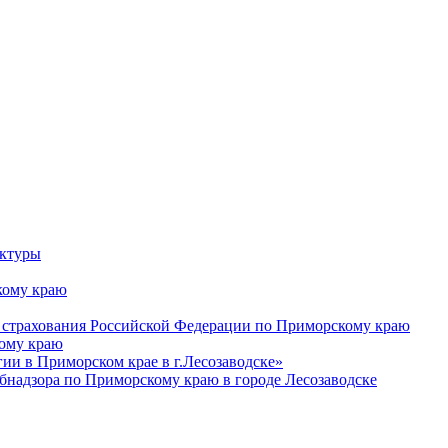
уктуры
ому краю
 страхования Российской Федерации по Приморскому краю
кому краю
и в Приморском крае в г.Лесозаводске»
бнадзора по Приморскому краю в городе Лесозаводске