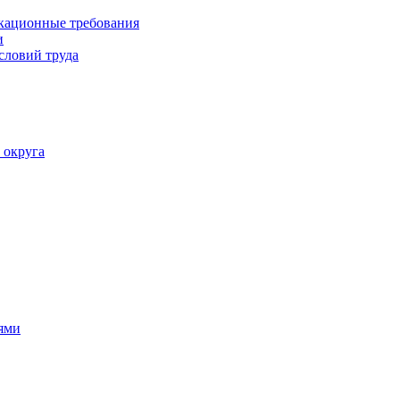
кационные требования
и
словий труда
 округа
ями