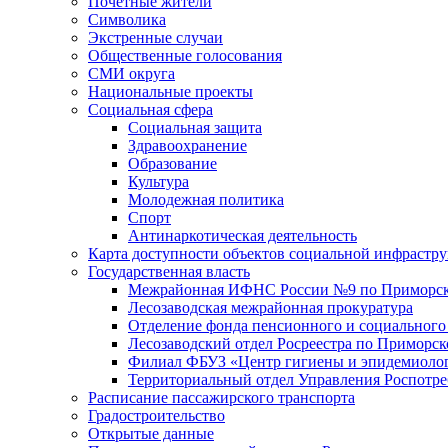
Почетные жители
Символика
Экстренные случаи
Общественные голосования
СМИ округа
Национальные проекты
Социальная сфера
Социальная защита
Здравоохранение
Образование
Культура
Молодежная политика
Спорт
Антинаркотическая деятельность
Карта доступности объектов социальной инфрастр
Государственная власть
Межрайонная ИФНС России №9 по Приморск
Лесозаводская межрайонная прокуратура
Отделение фонда пенсионного и социального
Лесозаводский отдел Росреестра по Приморс
Филиал ФБУЗ «Центр гигиены и эпидемиологи
Территориальный отдел Управления Роспотре
Расписание пассажирского транспорта
Градостроительство
Открытые данные