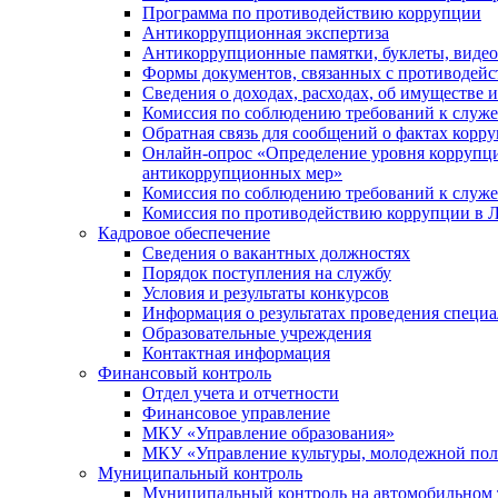
Программа по противодействию коррупции
Антикоррупционная экспертиза
Антикоррупционные памятки, буклеты, виде
Формы документов, связанных с противодейс
Сведения о доходах, расходах, об имуществе 
Комиссия по соблюдению требований к служ
Обратная связь для сообщений о фактах корр
Онлайн-опрос «Определение уровня коррупци
антикоррупционных мер»
Комиссия по соблюдению требований к служ
Комиссия по противодействию коррупции в Л
Кадровое обеспечение
Сведения о вакантных должностях
Порядок поступления на службу
Условия и результаты конкурсов
Информация о результатах проведения специа
Образовательные учреждения
Контактная информация
Финансовый контроль
Отдел учета и отчетности
Финансовое управление
МКУ «Управление образования»
МКУ «Управление культуры, молодежной пол
Муниципальный контроль
Муниципальный контроль на автомобильном т