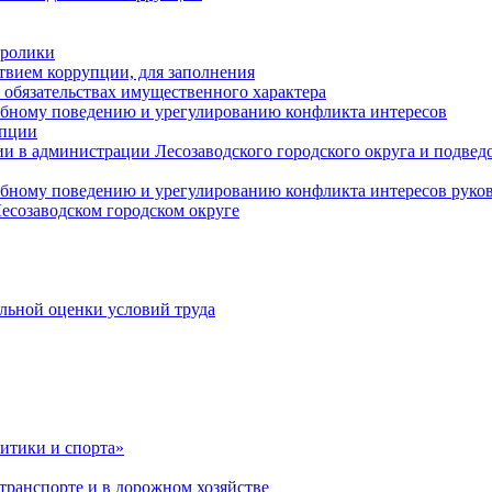
оролики
твием коррупции, для заполнения
и обязательствах имущественного характера
ебному поведению и урегулированию конфликта интересов
упции
и в администрации Лесозаводского городского округа и подве
ебному поведению и урегулированию конфликта интересов рук
есозаводском городском округе
льной оценки условий труда
итики и спорта»
ранспорте и в дорожном хозяйстве