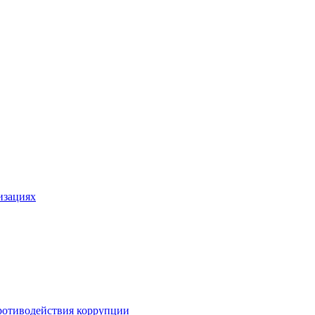
изациях
ротиводействия коррупции