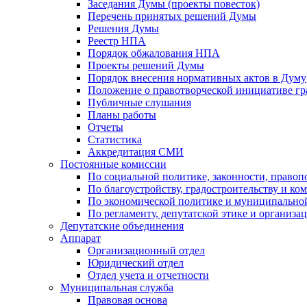
Заседания Думы (проекты повесток)
Перечень принятых решений Думы
Решения Думы
Реестр НПА
Порядок обжалования НПА
Проекты решений Думы
Порядок внесения нормативных актов в Думу
Положение о правотворческой инициативе г
Публичные слушания
Планы работы
Отчеты
Статистика
Аккредитация СМИ
Постоянные комиссии
По социальной политике, законности, правоп
По благоустройству, градостроительству и ко
По экономической политике и муниципально
По регламенту, депутатской этике и организ
Депутатские объединения
Аппарат
Организационный отдел
Юридический отдел
Отдел учета и отчетности
Муниципальная служба
Правовая основа