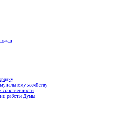
раждан
орядку
ммунальному хозяйству
й собственности
ации работы Думы