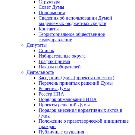
Структура
Совет Думы
Полномочия
Сведения об использовании Думой
выделяемых бюджетных средств
Контакты
Территориальное общественное
самоуправление
Депутаты
Список
Избирательные округа
График приема
Наказы избирателей
Деятельность
Заседания Думы (проекты повесток)
Перечень принятых решений Думы
Решения Думы
Реестр НПА
Порядок обжалования НПА
Проекты решений Думы
Порядок внесения нормативных актов в
Думу
Положение о правотворческой инициативе
граждан
Публичные слушания