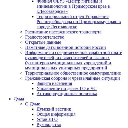
Филиал ФБУЗ «Центр гигиены и
эпидемиологии в Приморском крае в
г.Лесозаводске»
Территориальный отдел Управления
Роспотребнадзора по Приморскому краю в
городе Лесозаводске
Расписание пассажирского транспорта
Градостроительство
Открытые данные
Памятные даты военной истории России
Информация о среднемесячной заработной плате
руководителей, их заместителей и главных
бухгалтеров муниципальных учреждений и
муниципальных унитарных предприятий
Территориальное общественное самоуправление
Гражданская оборона и чрезвычайные ситуации
Защита населения
Управление по делам ГО и ЧС
Антикоррупционная политика
Дума
О Думе
Думский вестник
Общая информация
Устав ЛГО
Руководство