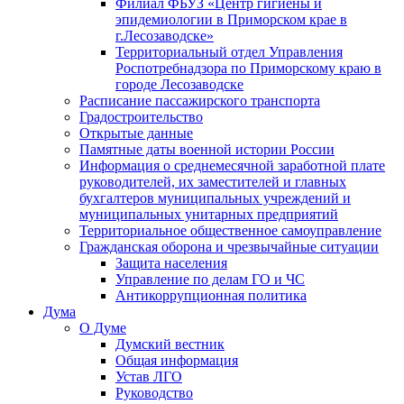
Филиал ФБУЗ «Центр гигиены и
эпидемиологии в Приморском крае в
г.Лесозаводске»
Территориальный отдел Управления
Роспотребнадзора по Приморскому краю в
городе Лесозаводске
Расписание пассажирского транспорта
Градостроительство
Открытые данные
Памятные даты военной истории России
Информация о среднемесячной заработной плате
руководителей, их заместителей и главных
бухгалтеров муниципальных учреждений и
муниципальных унитарных предприятий
Территориальное общественное самоуправление
Гражданская оборона и чрезвычайные ситуации
Защита населения
Управление по делам ГО и ЧС
Антикоррупционная политика
Дума
О Думе
Думский вестник
Общая информация
Устав ЛГО
Руководство