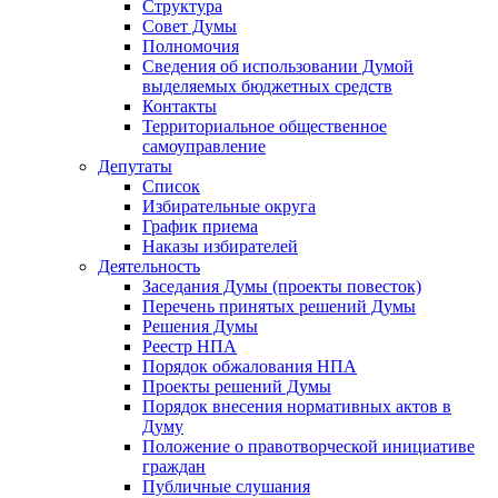
Структура
Совет Думы
Полномочия
Сведения об использовании Думой
выделяемых бюджетных средств
Контакты
Территориальное общественное
самоуправление
Депутаты
Список
Избирательные округа
График приема
Наказы избирателей
Деятельность
Заседания Думы (проекты повесток)
Перечень принятых решений Думы
Решения Думы
Реестр НПА
Порядок обжалования НПА
Проекты решений Думы
Порядок внесения нормативных актов в
Думу
Положение о правотворческой инициативе
граждан
Публичные слушания