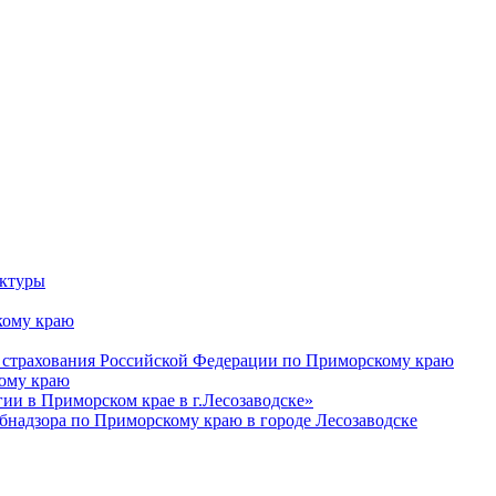
уктуры
ому краю
 страхования Российской Федерации по Приморскому краю
кому краю
и в Приморском крае в г.Лесозаводске»
бнадзора по Приморскому краю в городе Лесозаводске