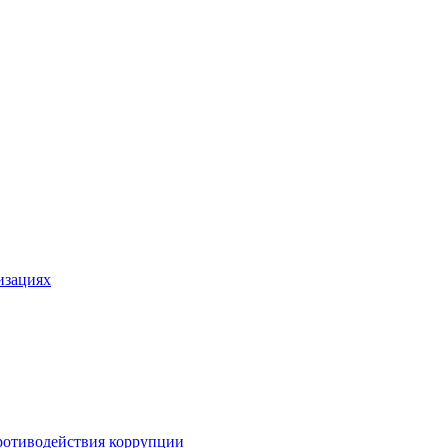
изациях
ротиводействия коррупции