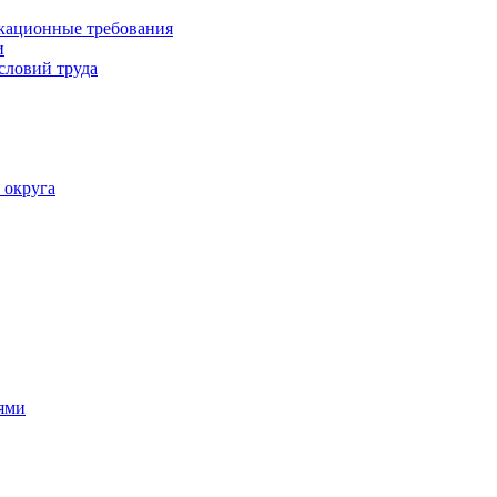
кационные требования
и
словий труда
 округа
ями