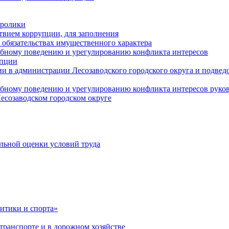
оролики
твием коррупции, для заполнения
и обязательствах имущественного характера
ебному поведению и урегулированию конфликта интересов
упции
и в администрации Лесозаводского городского округа и подве
ебному поведению и урегулированию конфликта интересов рук
есозаводском городском округе
льной оценки условий труда
итики и спорта»
ранспорте и в дорожном хозяйстве