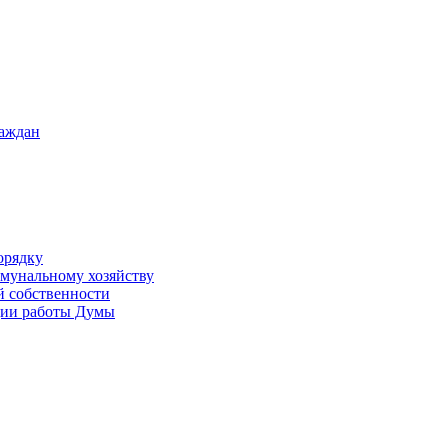
раждан
орядку
ммунальному хозяйству
й собственности
ации работы Думы