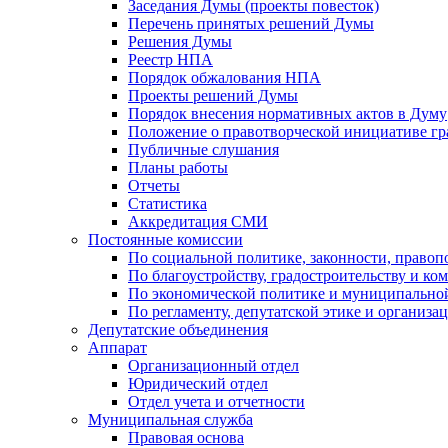
Заседания Думы (проекты повесток)
Перечень принятых решений Думы
Решения Думы
Реестр НПА
Порядок обжалования НПА
Проекты решений Думы
Порядок внесения нормативных актов в Думу
Положение о правотворческой инициативе г
Публичные слушания
Планы работы
Отчеты
Статистика
Аккредитация СМИ
Постоянные комиссии
По социальной политике, законности, правоп
По благоустройству, градостроительству и ко
По экономической политике и муниципально
По регламенту, депутатской этике и организ
Депутатские объединения
Аппарат
Организационный отдел
Юридический отдел
Отдел учета и отчетности
Муниципальная служба
Правовая основа