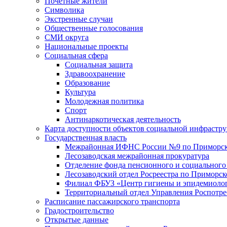
Почетные жители
Символика
Экстренные случаи
Общественные голосования
СМИ округа
Национальные проекты
Социальная сфера
Социальная защита
Здравоохранение
Образование
Культура
Молодежная политика
Спорт
Антинаркотическая деятельность
Карта доступности объектов социальной инфрастр
Государственная власть
Межрайонная ИФНС России №9 по Приморск
Лесозаводская межрайонная прокуратура
Отделение фонда пенсионного и социального
Лесозаводский отдел Росреестра по Приморс
Филиал ФБУЗ «Центр гигиены и эпидемиологи
Территориальный отдел Управления Роспотре
Расписание пассажирского транспорта
Градостроительство
Открытые данные