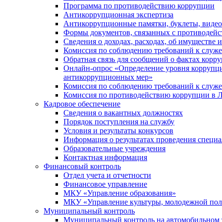
Программа по противодействию коррупции
Антикоррупционная экспертиза
Антикоррупционные памятки, буклеты, виде
Формы документов, связанных с противодейс
Сведения о доходах, расходах, об имуществе 
Комиссия по соблюдению требований к служ
Обратная связь для сообщений о фактах корр
Онлайн-опрос «Определение уровня коррупци
антикоррупционных мер»
Комиссия по соблюдению требований к служ
Комиссия по противодействию коррупции в Л
Кадровое обеспечение
Сведения о вакантных должностях
Порядок поступления на службу
Условия и результаты конкурсов
Информация о результатах проведения специа
Образовательные учреждения
Контактная информация
Финансовый контроль
Отдел учета и отчетности
Финансовое управление
МКУ «Управление образования»
МКУ «Управление культуры, молодежной пол
Муниципальный контроль
Муниципальный контроль на автомобильном т