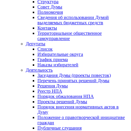
Структура
Совет Думы
Полномочия
Сведения об использовании Думой
выделяемых бюджетных средств
Контакты
Территориальное общественное
самоуправление
Депутаты
Список
Избирательные округа
График приема
Наказы избирателей
Деятельность
Заседания Думы (проекты повесток)
Перечень принятых решений Думы
Решения Думы
Реестр НПА
Порядок обжалования НПА
Проекты решений Думы
Порядок внесения нормативных актов в
Думу
Положение о правотворческой инициативе
граждан
Публичные слушания