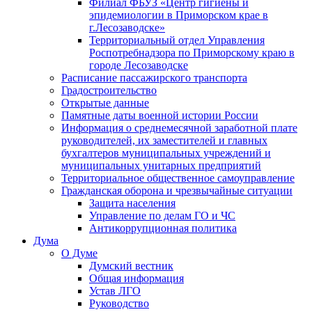
Филиал ФБУЗ «Центр гигиены и
эпидемиологии в Приморском крае в
г.Лесозаводске»
Территориальный отдел Управления
Роспотребнадзора по Приморскому краю в
городе Лесозаводске
Расписание пассажирского транспорта
Градостроительство
Открытые данные
Памятные даты военной истории России
Информация о среднемесячной заработной плате
руководителей, их заместителей и главных
бухгалтеров муниципальных учреждений и
муниципальных унитарных предприятий
Территориальное общественное самоуправление
Гражданская оборона и чрезвычайные ситуации
Защита населения
Управление по делам ГО и ЧС
Антикоррупционная политика
Дума
О Думе
Думский вестник
Общая информация
Устав ЛГО
Руководство