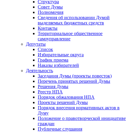
Структура
Совет Думы
Полномочия
Сведения об использовании Думой
выделяемых бюджетных средств
Контакты
Территориальное общественное
самоуправление
Депутаты
Список
Избирательные округа
График приема
Наказы избирателей
Деятельность
Заседания Думы (проекты повесток)
Перечень принятых решений Думы
Решения Думы
Реестр НПА
Порядок обжалования НПА
Проекты решений Думы
Порядок внесения нормативных актов в
Думу
Положение о правотворческой инициативе
граждан
Публичные слушания