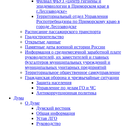
Филиал ФБУЗ «Центр гигиены и
эпидемиологии в Приморском крае в
г.Лесозаводске»
Территориальный отдел Управления
Роспотребнадзора по Приморскому краю в
городе Лесозаводске
Расписание пассажирского транспорта
Градостроительство
Открытые данные
Памятные даты военной истории России
Информация о среднемесячной заработной плате
руководителей, их заместителей и главных
бухгалтеров муниципальных учреждений и
муниципальных унитарных предприятий
Территориальное общественное самоуправление
Гражданская оборона и чрезвычайные ситуации
Защита населения
Управление по делам ГО и ЧС
Антикоррупционная политика
Дума
О Думе
Думский вестник
Общая информация
Устав ЛГО
Руководство