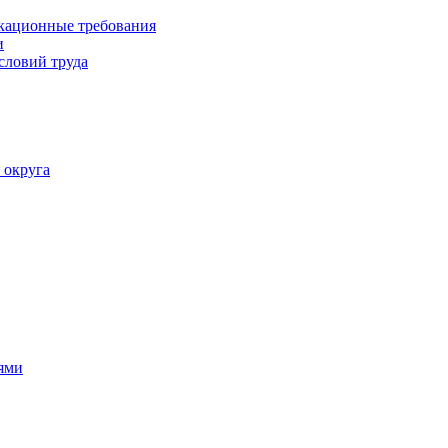
кационные требования
и
словий труда
 округа
ями