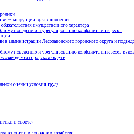
оролики
твием коррупции, для заполнения
и обязательствах имущественного характера
ебному поведению и урегулированию конфликта интересов
упции
и в администрации Лесозаводского городского округа и подве
ебному поведению и урегулированию конфликта интересов рук
есозаводском городском округе
льной оценки условий труда
итики и спорта»
ранспорте и в дорожном хозяйстве