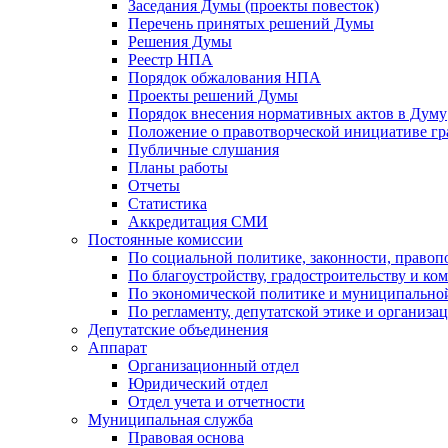
Заседания Думы (проекты повесток)
Перечень принятых решений Думы
Решения Думы
Реестр НПА
Порядок обжалования НПА
Проекты решений Думы
Порядок внесения нормативных актов в Думу
Положение о правотворческой инициативе г
Публичные слушания
Планы работы
Отчеты
Статистика
Аккредитация СМИ
Постоянные комиссии
По социальной политике, законности, правоп
По благоустройству, градостроительству и ко
По экономической политике и муниципально
По регламенту, депутатской этике и организ
Депутатские объединения
Аппарат
Организационный отдел
Юридический отдел
Отдел учета и отчетности
Муниципальная служба
Правовая основа