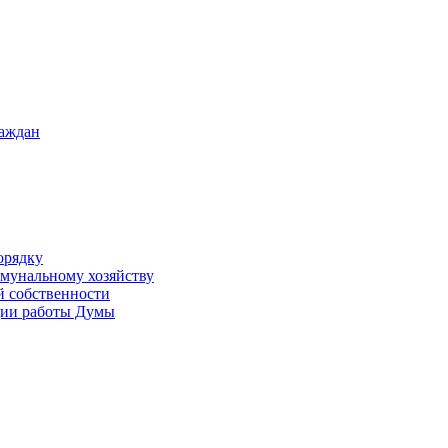
раждан
орядку
ммунальному хозяйству
й собственности
ации работы Думы