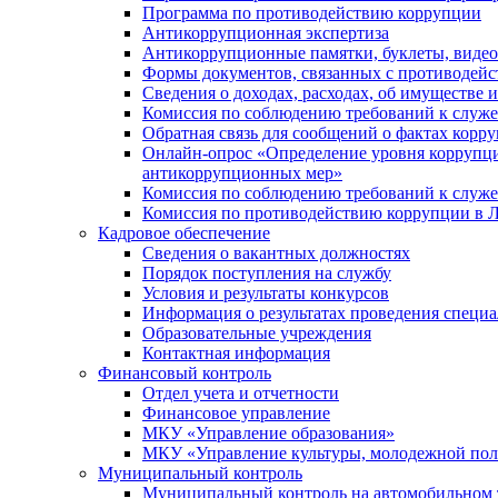
Программа по противодействию коррупции
Антикоррупционная экспертиза
Антикоррупционные памятки, буклеты, виде
Формы документов, связанных с противодейс
Сведения о доходах, расходах, об имуществе 
Комиссия по соблюдению требований к служ
Обратная связь для сообщений о фактах корр
Онлайн-опрос «Определение уровня коррупци
антикоррупционных мер»
Комиссия по соблюдению требований к служ
Комиссия по противодействию коррупции в Л
Кадровое обеспечение
Сведения о вакантных должностях
Порядок поступления на службу
Условия и результаты конкурсов
Информация о результатах проведения специа
Образовательные учреждения
Контактная информация
Финансовый контроль
Отдел учета и отчетности
Финансовое управление
МКУ «Управление образования»
МКУ «Управление культуры, молодежной пол
Муниципальный контроль
Муниципальный контроль на автомобильном т