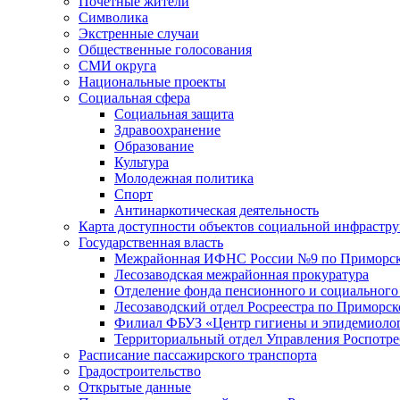
Почетные жители
Символика
Экстренные случаи
Общественные голосования
СМИ округа
Национальные проекты
Социальная сфера
Социальная защита
Здравоохранение
Образование
Культура
Молодежная политика
Спорт
Антинаркотическая деятельность
Карта доступности объектов социальной инфрастр
Государственная власть
Межрайонная ИФНС России №9 по Приморск
Лесозаводская межрайонная прокуратура
Отделение фонда пенсионного и социального
Лесозаводский отдел Росреестра по Приморс
Филиал ФБУЗ «Центр гигиены и эпидемиологи
Территориальный отдел Управления Роспотре
Расписание пассажирского транспорта
Градостроительство
Открытые данные