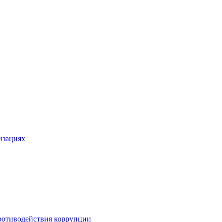
изациях
ротиводействия коррупции