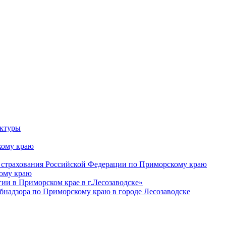
уктуры
ому краю
 страхования Российской Федерации по Приморскому краю
кому краю
и в Приморском крае в г.Лесозаводске»
бнадзора по Приморскому краю в городе Лесозаводске