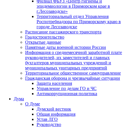
Филиал ФБУЗ «Центр гигиены и
эпидемиологии в Приморском крае в
г.Лесозаводске»
Территориальный отдел Управления
Роспотребнадзора по Приморскому краю в
городе Лесозаводске
Расписание пассажирского транспорта
Градостроительство
Открытые данные
Памятные даты военной истории России
Информация о среднемесячной заработной плате
руководителей, их заместителей и главных
бухгалтеров муниципальных учреждений и
муниципальных унитарных предприятий
Территориальное общественное самоуправление
Гражданская оборона и чрезвычайные ситуации
Защита населения
Управление по делам ГО и ЧС
Антикоррупционная политика
Дума
О Думе
Думский вестник
Общая информация
Устав ЛГО
Руководство