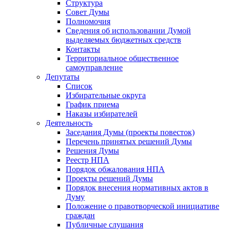
Структура
Совет Думы
Полномочия
Сведения об использовании Думой
выделяемых бюджетных средств
Контакты
Территориальное общественное
самоуправление
Депутаты
Список
Избирательные округа
График приема
Наказы избирателей
Деятельность
Заседания Думы (проекты повесток)
Перечень принятых решений Думы
Решения Думы
Реестр НПА
Порядок обжалования НПА
Проекты решений Думы
Порядок внесения нормативных актов в
Думу
Положение о правотворческой инициативе
граждан
Публичные слушания