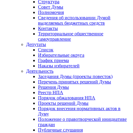
Структура
Совет Думы
Полномочия
Сведения об использовании Думой
выделяемых бюджетных средств
Контакты
Территориальное общественное
самоуправление
Депутаты
Список
Избирательные округа
График приема
Наказы избирателей
Деятельность
Заседания Думы (проекты повесток)
Перечень принятых решений Думы
Решения Думы
Реестр НПА
Порядок обжалования НПА
Проекты решений Думы
Порядок внесения нормативных актов в
Думу
Положение о правотворческой инициативе
граждан
Публичные слушания