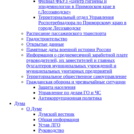
Филиал ФБУЗ «Центр гигиены и
эпидемиологии в Приморском крае в
г.Лесозаводске»
Территориальный отдел Управления
Роспотребнадзора по Приморскому краю в
городе Лесозаводске
Расписание пассажирского транспорта
Градостроительство
Открытые данные
Памятные даты военной истории России
Информация о среднемесячной заработной плате
руководителей, их заместителей и главных
бухгалтеров муниципальных учреждений и
муниципальных унитарных предприятий
Территориальное общественное самоуправление
Гражданская оборона и чрезвычайные ситуации
Защита населения
Управление по делам ГО и ЧС
Антикоррупционная политика
Дума
О Думе
Думский вестник
Общая информация
Устав ЛГО
Руководство