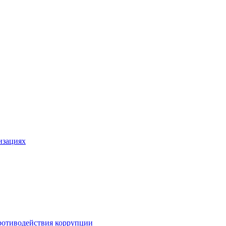
изациях
ротиводействия коррупции