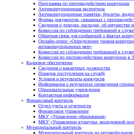
Программа по противодействию коррупции
Антикоррупционная экспертиза
Антикоррупционные памятки, буклеты, виде
Формы документов, связанных с противодейс
Сведения о доходах, расходах, об имуществе 
Комиссия по соблюдению требований к служ
Обратная связь для сообщений о фактах корр
Онлайн-опрос «Определение уровня коррупци
антикоррупционных мер»
Комиссия по соблюдению требований к служ
Комиссия по противодействию коррупции в Л
Кадровое обеспечение
Сведения о вакантных должностях
Порядок поступления на службу
Условия и результаты конкурсов
Информация о результатах проведения специа
Образовательные учреждения
Контактная информация
Финансовый контроль
Отдел учета и отчетности
Финансовое управление
МКУ «Управление образования»
МКУ «Управление культуры, молодежной пол
Муниципальный контроль
Муниципальный контроль на автомобильном т