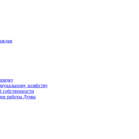
раждан
орядку
ммунальному хозяйству
й собственности
ации работы Думы