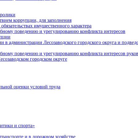
оролики
твием коррупции, для заполнения
и обязательствах имущественного характера
ебному поведению и урегулированию конфликта интересов
упции
и в администрации Лесозаводского городского округа и подве
ебному поведению и урегулированию конфликта интересов рук
есозаводском городском округе
льной оценки условий труда
итики и спорта»
ранспорте и в дорожном хозяйстве