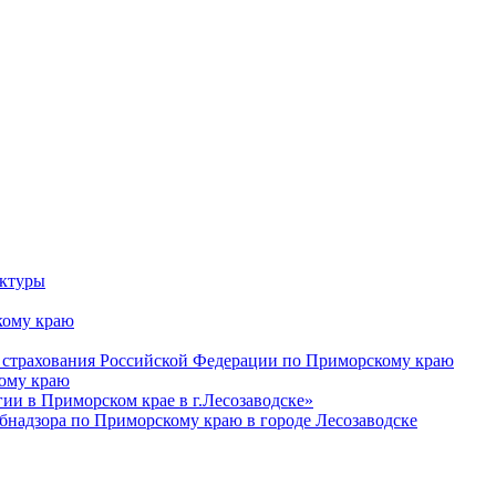
уктуры
ому краю
 страхования Российской Федерации по Приморскому краю
кому краю
и в Приморском крае в г.Лесозаводске»
бнадзора по Приморскому краю в городе Лесозаводске