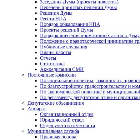
Заседания Думы (проекты повесток)
Перечень принятых решений Думы
Решения Думы
Реестр НПА
Порядок обжалования НПА
Проекты решений Думы
Порядок внесения нормативных актов в Думу
Положение о правотворческой инициативе г
Публичные слушания
Планы работы
Отчеты
Статистика
Аккредитация СМИ
Постоянные комиссии
По социальной политике, законности, правоп
По благоустройству, градостроительству и ко
По экономической политике и муниципально
По регламенту, депутатской этике и организ
Депутатские объединения
Аппарат
Организационный отдел
Юридический отдел
Отдел учета и отчетности
Муниципальная служба
Правовая основа