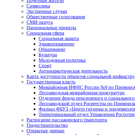
Почетные жители
Символика
Экстренные случаи
Общественные голосования
СМИ округа
Национальные проекты
Социальная сфера
Социальная защита
Здравоохранение
Образование
Культура
Молодежная политика
Спорт
Антинаркотическая деятельность
Карта доступности объектов социальной инфрастр
Государственная власть
Межрайонная ИФНС России №9 по Приморск
Лесозаводская межрайонная прокуратура
Отделение фонда пенсионного и социального
Лесозаводский отдел Росреестра по Приморс
Филиал ФБУЗ «Центр гигиены и эпидемиологи
Территориальный отдел Управления Роспотре
Расписание пассажирского транспорта
Градостроительство
Открытые данные