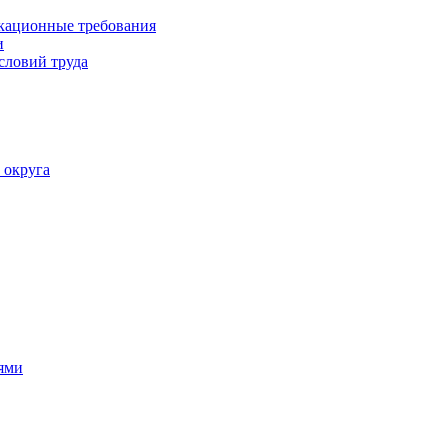
кационные требования
и
словий труда
 округа
ями