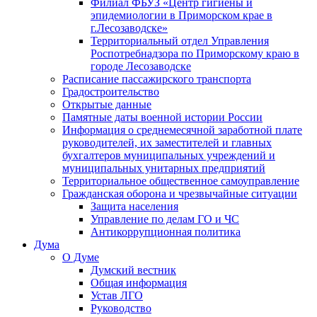
Филиал ФБУЗ «Центр гигиены и
эпидемиологии в Приморском крае в
г.Лесозаводске»
Территориальный отдел Управления
Роспотребнадзора по Приморскому краю в
городе Лесозаводске
Расписание пассажирского транспорта
Градостроительство
Открытые данные
Памятные даты военной истории России
Информация о среднемесячной заработной плате
руководителей, их заместителей и главных
бухгалтеров муниципальных учреждений и
муниципальных унитарных предприятий
Территориальное общественное самоуправление
Гражданская оборона и чрезвычайные ситуации
Защита населения
Управление по делам ГО и ЧС
Антикоррупционная политика
Дума
О Думе
Думский вестник
Общая информация
Устав ЛГО
Руководство