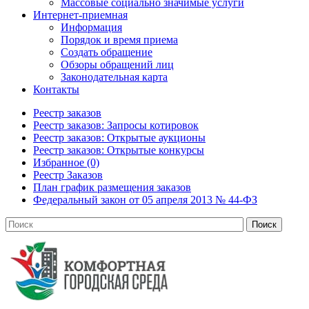
Массовые социально значимые услуги
Интернет-приемная
Информация
Порядок и время приема
Создать обращение
Обзоры обращений лиц
Законодательная карта
Контакты
Реестр заказов
Реестр заказов: Запросы котировок
Реестр заказов: Открытые аукционы
Реестр заказов: Открытые конкурсы
Избранное (0)
Реестр Заказов
План график размещения заказов
Федеральный закон от 05 апреля 2013 № 44-ФЗ