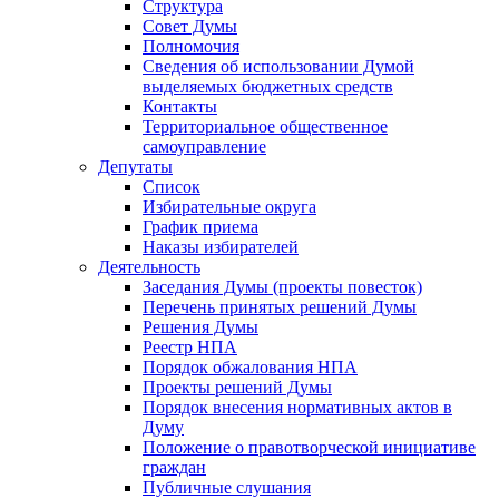
Структура
Совет Думы
Полномочия
Сведения об использовании Думой
выделяемых бюджетных средств
Контакты
Территориальное общественное
самоуправление
Депутаты
Список
Избирательные округа
График приема
Наказы избирателей
Деятельность
Заседания Думы (проекты повесток)
Перечень принятых решений Думы
Решения Думы
Реестр НПА
Порядок обжалования НПА
Проекты решений Думы
Порядок внесения нормативных актов в
Думу
Положение о правотворческой инициативе
граждан
Публичные слушания