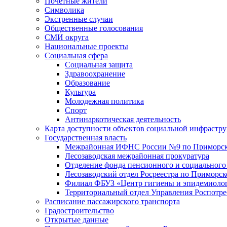
Почетные жители
Символика
Экстренные случаи
Общественные голосования
СМИ округа
Национальные проекты
Социальная сфера
Социальная защита
Здравоохранение
Образование
Культура
Молодежная политика
Спорт
Антинаркотическая деятельность
Карта доступности объектов социальной инфрастр
Государственная власть
Межрайонная ИФНС России №9 по Приморск
Лесозаводская межрайонная прокуратура
Отделение фонда пенсионного и социального
Лесозаводский отдел Росреестра по Приморс
Филиал ФБУЗ «Центр гигиены и эпидемиологи
Территориальный отдел Управления Роспотре
Расписание пассажирского транспорта
Градостроительство
Открытые данные