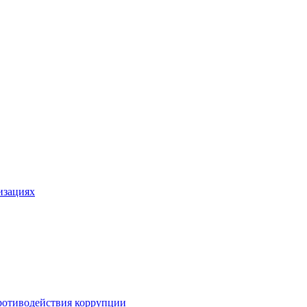
изациях
ротиводействия коррупции