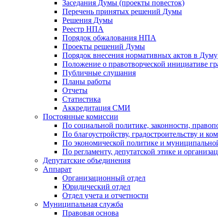
Заседания Думы (проекты повесток)
Перечень принятых решений Думы
Решения Думы
Реестр НПА
Порядок обжалования НПА
Проекты решений Думы
Порядок внесения нормативных актов в Думу
Положение о правотворческой инициативе г
Публичные слушания
Планы работы
Отчеты
Статистика
Аккредитация СМИ
Постоянные комиссии
По социальной политике, законности, правоп
По благоустройству, градостроительству и ко
По экономической политике и муниципально
По регламенту, депутатской этике и организ
Депутатские объединения
Аппарат
Организационный отдел
Юридический отдел
Отдел учета и отчетности
Муниципальная служба
Правовая основа