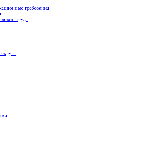
кационные требования
и
словий труда
 округа
ями