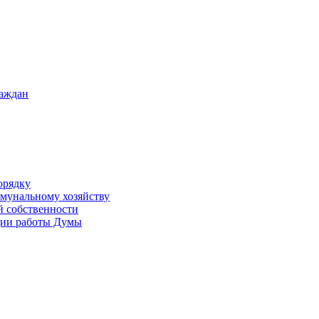
раждан
орядку
ммунальному хозяйству
й собственности
ации работы Думы