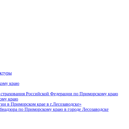
уктуры
ому краю
 страхования Российской Федерации по Приморскому краю
кому краю
и в Приморском крае в г.Лесозаводске»
бнадзора по Приморскому краю в городе Лесозаводске