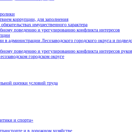
оролики
твием коррупции, для заполнения
и обязательствах имущественного характера
ебному поведению и урегулированию конфликта интересов
упции
и в администрации Лесозаводского городского округа и подве
ебному поведению и урегулированию конфликта интересов рук
есозаводском городском округе
льной оценки условий труда
итики и спорта»
ранспорте и в дорожном хозяйстве