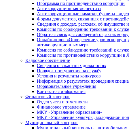
Программа по противодействию коррупции
Антикоррупционная экспертиза
Антикоррупционные памятки, буклеты, виде
Формы документов, связанных с противодейс
Сведения о доходах, расходах, об имуществе 
Комиссия по соблюдению требований к служ
Обратная связь для сообщений о фактах корр
Онлайн-опрос «Определение уровня коррупци
антикоррупционных мер»
Комиссия по соблюдению требований к служ
Комиссия по противодействию коррупции в Л
Кадровое обеспечение
Сведения о вакантных должностях
Порядок поступления на службу
Условия и результаты конкурсов
Информация о результатах проведения специа
Образовательные учреждения
Контактная информация
Финансовый контроль
Отдел учета и отчетности
Финансовое управление
МКУ «Управление образования»
МКУ «Управление культуры, молодежной пол
Муниципальный контроль
Муниципальный контроль на автомобильном т