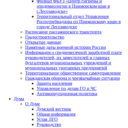
Филиал ФБУЗ «Центр гигиены и
эпидемиологии в Приморском крае в
г.Лесозаводске»
Территориальный отдел Управления
Роспотребнадзора по Приморскому краю в
городе Лесозаводске
Расписание пассажирского транспорта
Градостроительство
Открытые данные
Памятные даты военной истории России
Информация о среднемесячной заработной плате
руководителей, их заместителей и главных
бухгалтеров муниципальных учреждений и
муниципальных унитарных предприятий
Территориальное общественное самоуправление
Гражданская оборона и чрезвычайные ситуации
Защита населения
Управление по делам ГО и ЧС
Антикоррупционная политика
Дума
О Думе
Думский вестник
Общая информация
Устав ЛГО
Руководство