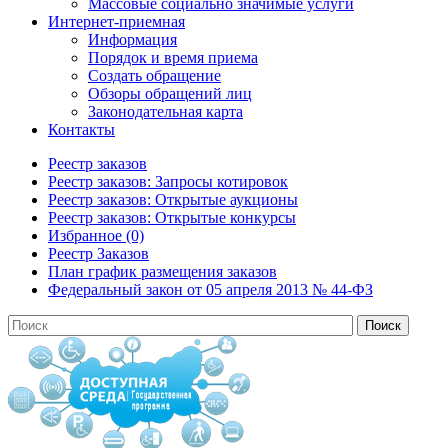
Массовые социально значимые услуги
Интернет-приемная
Информация
Порядок и время приема
Создать обращение
Обзоры обращений лиц
Законодательная карта
Контакты
Реестр заказов
Реестр заказов: Запросы котировок
Реестр заказов: Открытые аукционы
Реестр заказов: Открытые конкурсы
Избранное (0)
Реестр Заказов
План график размещения заказов
Федеральный закон от 05 апреля 2013 № 44-ФЗ