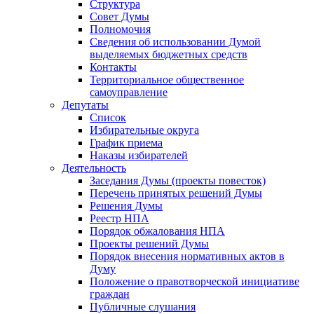
Структура
Совет Думы
Полномочия
Сведения об использовании Думой
выделяемых бюджетных средств
Контакты
Территориальное общественное
самоуправление
Депутаты
Список
Избирательные округа
График приема
Наказы избирателей
Деятельность
Заседания Думы (проекты повесток)
Перечень принятых решений Думы
Решения Думы
Реестр НПА
Порядок обжалования НПА
Проекты решений Думы
Порядок внесения нормативных актов в
Думу
Положение о правотворческой инициативе
граждан
Публичные слушания