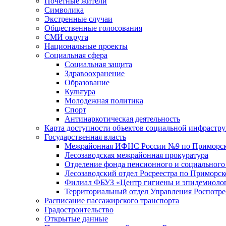
Почетные жители
Символика
Экстренные случаи
Общественные голосования
СМИ округа
Национальные проекты
Социальная сфера
Социальная защита
Здравоохранение
Образование
Культура
Молодежная политика
Спорт
Антинаркотическая деятельность
Карта доступности объектов социальной инфрастр
Государственная власть
Межрайонная ИФНС России №9 по Приморск
Лесозаводская межрайонная прокуратура
Отделение фонда пенсионного и социального
Лесозаводский отдел Росреестра по Приморс
Филиал ФБУЗ «Центр гигиены и эпидемиологи
Территориальный отдел Управления Роспотре
Расписание пассажирского транспорта
Градостроительство
Открытые данные