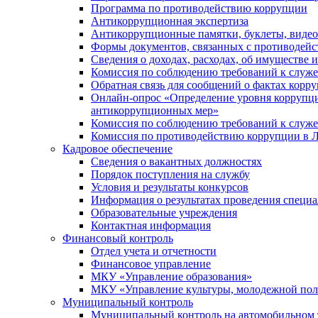
Программа по противодействию коррупции
Антикоррупционная экспертиза
Антикоррупционные памятки, буклеты, виде
Формы документов, связанных с противодейс
Сведения о доходах, расходах, об имуществе 
Комиссия по соблюдению требований к служ
Обратная связь для сообщений о фактах корр
Онлайн-опрос «Определение уровня коррупци
антикоррупционных мер»
Комиссия по соблюдению требований к служ
Комиссия по противодействию коррупции в Л
Кадровое обеспечение
Сведения о вакантных должностях
Порядок поступления на службу
Условия и результаты конкурсов
Информация о результатах проведения специа
Образовательные учреждения
Контактная информация
Финансовый контроль
Отдел учета и отчетности
Финансовое управление
МКУ «Управление образования»
МКУ «Управление культуры, молодежной пол
Муниципальный контроль
Муниципальный контроль на автомобильном т