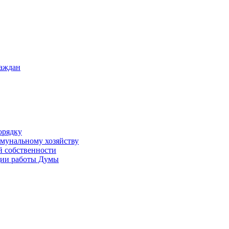
раждан
орядку
ммунальному хозяйству
й собственности
ации работы Думы