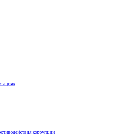
изациях
ротиводействия коррупции