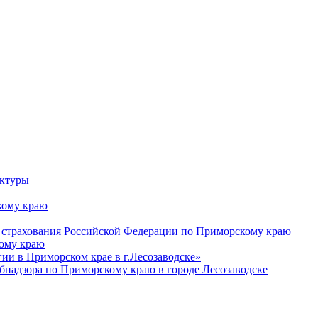
уктуры
ому краю
 страхования Российской Федерации по Приморскому краю
кому краю
и в Приморском крае в г.Лесозаводске»
бнадзора по Приморскому краю в городе Лесозаводске