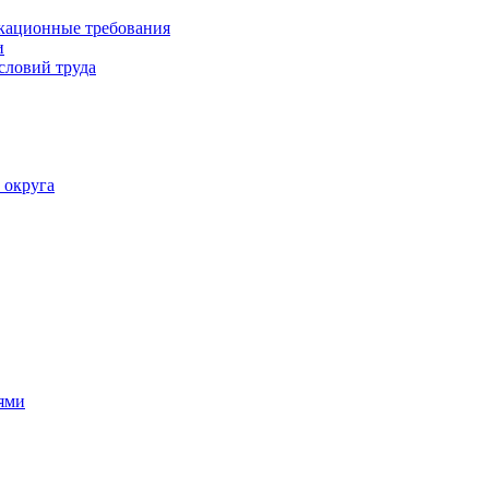
кационные требования
и
словий труда
 округа
ями