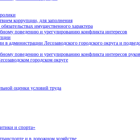
оролики
твием коррупции, для заполнения
и обязательствах имущественного характера
ебному поведению и урегулированию конфликта интересов
упции
и в администрации Лесозаводского городского округа и подве
ебному поведению и урегулированию конфликта интересов рук
есозаводском городском округе
льной оценки условий труда
итики и спорта»
ранспорте и в дорожном хозяйстве