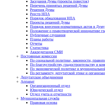
Заседания Думы (проекты повесток)
Перечень принятых решений Думы
Решения Думы
Реестр НПА
Порядок обжалования НПА
Проекты решений Думы
Порядок внесения нормативных актов в Думу
Положение о правотворческой инициативе г
Публичные слушания
Планы работы
Отчеты
Статистика
Аккредитация СМИ
Постоянные комиссии
По социальной политике, законности, правоп
По благоустройству, градостроительству и ко
По экономической политике и муниципально
По регламенту, депутатской этике и организ
Депутатские объединения
Аппарат
Организационный отдел
Юридический отдел
Отдел учета и отчетности
Муниципальная служба
Правовая основа