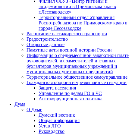
Филиал ФБУЗ «Центр гигиены и
эпидемиологии в Приморском крае в
г.Лесозаводске»
Территориальный отдел Управления
Роспотребнадзора по Приморскому краю в
городе Лесозаводске
Расписание пассажирского транспорта
Градостроительство
Открытые данные
Памятные даты военной истории России
Информация о среднемесячной заработной плате
руководителей, их заместителей и главных
бухгалтеров муниципальных учреждений и
муниципальных унитарных предприятий
Территориальное общественное самоуправление
Гражданская оборона и чрезвычайные ситуации
Защита населения
Управление по делам ГО и ЧС
Антикоррупционная политика
Дума
О Думе
Думский вестник
Общая информация
Устав ЛГО
Руководство