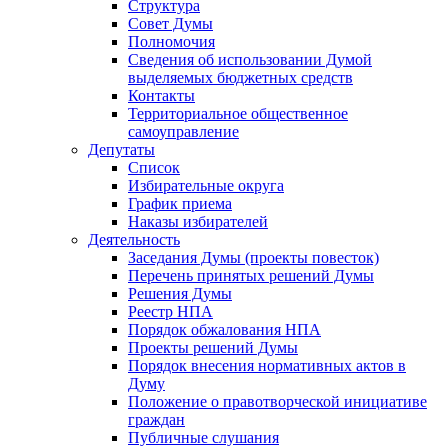
Структура
Совет Думы
Полномочия
Сведения об использовании Думой
выделяемых бюджетных средств
Контакты
Территориальное общественное
самоуправление
Депутаты
Список
Избирательные округа
График приема
Наказы избирателей
Деятельность
Заседания Думы (проекты повесток)
Перечень принятых решений Думы
Решения Думы
Реестр НПА
Порядок обжалования НПА
Проекты решений Думы
Порядок внесения нормативных актов в
Думу
Положение о правотворческой инициативе
граждан
Публичные слушания