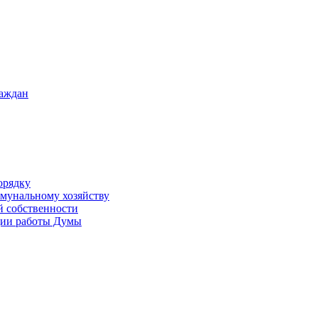
раждан
орядку
ммунальному хозяйству
й собственности
ации работы Думы