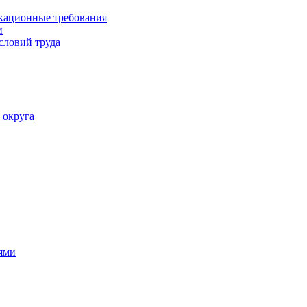
кационные требования
и
словий труда
 округа
ями