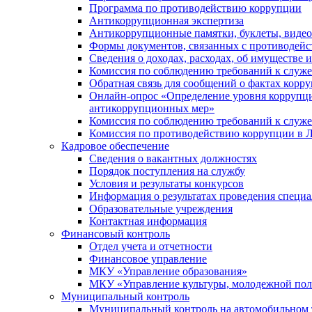
Программа по противодействию коррупции
Антикоррупционная экспертиза
Антикоррупционные памятки, буклеты, виде
Формы документов, связанных с противодейс
Сведения о доходах, расходах, об имуществе 
Комиссия по соблюдению требований к служ
Обратная связь для сообщений о фактах корр
Онлайн-опрос «Определение уровня коррупци
антикоррупционных мер»
Комиссия по соблюдению требований к служ
Комиссия по противодействию коррупции в Л
Кадровое обеспечение
Сведения о вакантных должностях
Порядок поступления на службу
Условия и результаты конкурсов
Информация о результатах проведения специа
Образовательные учреждения
Контактная информация
Финансовый контроль
Отдел учета и отчетности
Финансовое управление
МКУ «Управление образования»
МКУ «Управление культуры, молодежной пол
Муниципальный контроль
Муниципальный контроль на автомобильном т