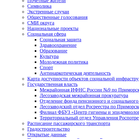
Почетные жители
Символика
Экстренные случаи
Общественные голосования
СМИ округа
Национальные проекты
Социальная сфера
Социальная защита
Здравоохранение
Образование
Культура
Молодежная политика
Спорт
Антинаркотическая деятельность
Карта доступности объектов социальной инфрастр
Государственная власть
Межрайонная ИФНС России №9 по Приморск
Лесозаводская межрайонная прокуратура
Отделение фонда пенсионного и социального
Лесозаводский отдел Росреестра по Приморс
Филиал ФБУЗ «Центр гигиены и эпидемиологи
Территориальный отдел Управления Роспотре
Расписание пассажирского транспорта
Градостроительство
Открытые данные