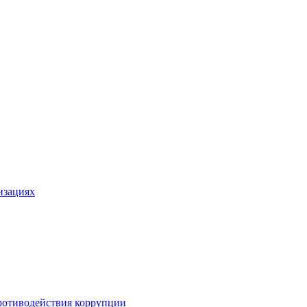
изациях
ротиводействия коррупции