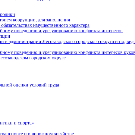
оролики
твием коррупции, для заполнения
и обязательствах имущественного характера
ебному поведению и урегулированию конфликта интересов
упции
и в администрации Лесозаводского городского округа и подве
ебному поведению и урегулированию конфликта интересов рук
есозаводском городском округе
льной оценки условий труда
итики и спорта»
ранспорте и в дорожном хозяйстве