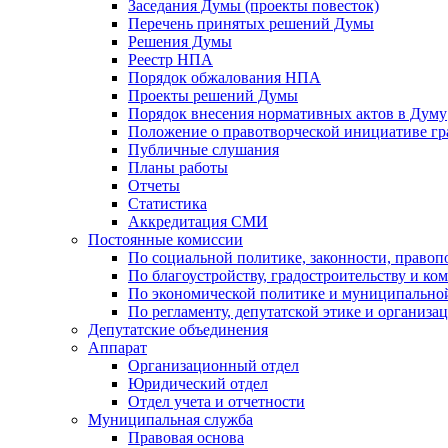
Заседания Думы (проекты повесток)
Перечень принятых решений Думы
Решения Думы
Реестр НПА
Порядок обжалования НПА
Проекты решений Думы
Порядок внесения нормативных актов в Думу
Положение о правотворческой инициативе г
Публичные слушания
Планы работы
Отчеты
Статистика
Аккредитация СМИ
Постоянные комиссии
По социальной политике, законности, правоп
По благоустройству, градостроительству и ко
По экономической политике и муниципально
По регламенту, депутатской этике и организ
Депутатские объединения
Аппарат
Организационный отдел
Юридический отдел
Отдел учета и отчетности
Муниципальная служба
Правовая основа