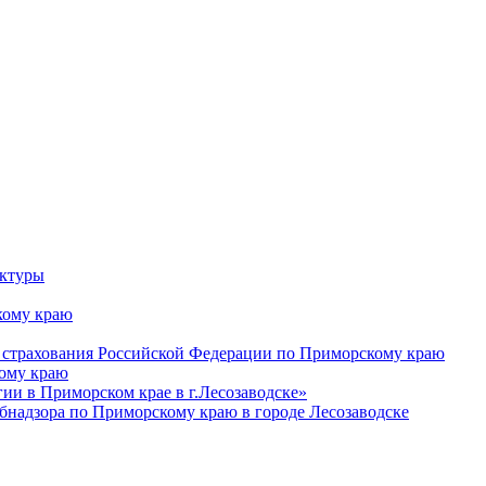
уктуры
ому краю
 страхования Российской Федерации по Приморскому краю
кому краю
и в Приморском крае в г.Лесозаводске»
бнадзора по Приморскому краю в городе Лесозаводске