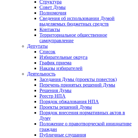
Структура
Совет Думы
Полномочия
Сведения об использовании Думой
выделяемых бюджетных средств
Контакты
Территориальное общественное
самоуправление
Депутаты
Список
Избирательные округа
График приема
Наказы избирателей
Деятельность
Заседания Думы (проекты повесток)
Перечень принятых решений Думы
Решения Думы
Реестр НПА
Порядок обжалования НПА
Проекты решений Думы
Порядок внесения нормативных актов в
Думу
Положение о правотворческой инициативе
граждан
Публичные слушания