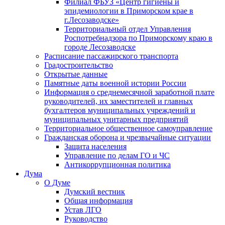
Филиал ФБУЗ «Центр гигиены и
эпидемиологии в Приморском крае в
г.Лесозаводске»
Территориальный отдел Управления
Роспотребнадзора по Приморскому краю в
городе Лесозаводске
Расписание пассажирского транспорта
Градостроительство
Открытые данные
Памятные даты военной истории России
Информация о среднемесячной заработной плате
руководителей, их заместителей и главных
бухгалтеров муниципальных учреждений и
муниципальных унитарных предприятий
Территориальное общественное самоуправление
Гражданская оборона и чрезвычайные ситуации
Защита населения
Управление по делам ГО и ЧС
Антикоррупционная политика
Дума
О Думе
Думский вестник
Общая информация
Устав ЛГО
Руководство