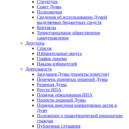
Структура
Совет Думы
Полномочия
Сведения об использовании Думой
выделяемых бюджетных средств
Контакты
Территориальное общественное
самоуправление
Депутаты
Список
Избирательные округа
График приема
Наказы избирателей
Деятельность
Заседания Думы (проекты повесток)
Перечень принятых решений Думы
Решения Думы
Реестр НПА
Порядок обжалования НПА
Проекты решений Думы
Порядок внесения нормативных актов в
Думу
Положение о правотворческой инициативе
граждан
Публичные слушания