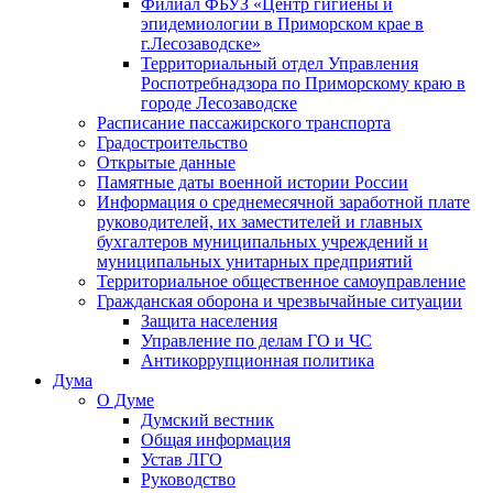
Филиал ФБУЗ «Центр гигиены и
эпидемиологии в Приморском крае в
г.Лесозаводске»
Территориальный отдел Управления
Роспотребнадзора по Приморскому краю в
городе Лесозаводске
Расписание пассажирского транспорта
Градостроительство
Открытые данные
Памятные даты военной истории России
Информация о среднемесячной заработной плате
руководителей, их заместителей и главных
бухгалтеров муниципальных учреждений и
муниципальных унитарных предприятий
Территориальное общественное самоуправление
Гражданская оборона и чрезвычайные ситуации
Защита населения
Управление по делам ГО и ЧС
Антикоррупционная политика
Дума
О Думе
Думский вестник
Общая информация
Устав ЛГО
Руководство