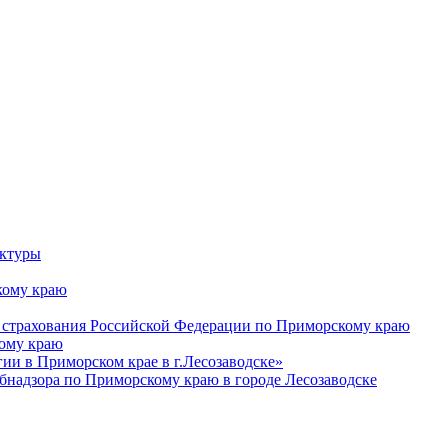
уктуры
ому краю
 страхования Российской Федерации по Приморскому краю
кому краю
и в Приморском крае в г.Лесозаводске»
бнадзора по Приморскому краю в городе Лесозаводске