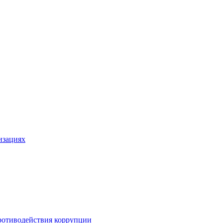
изациях
ротиводействия коррупции