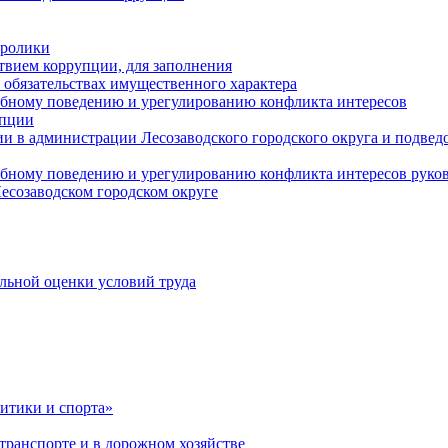
оролики
твием коррупции, для заполнения
и обязательствах имущественного характера
ебному поведению и урегулированию конфликта интересов
упции
и в администрации Лесозаводского городского округа и подве
ебному поведению и урегулированию конфликта интересов рук
есозаводском городском округе
льной оценки условий труда
итики и спорта»
ранспорте и в дорожном хозяйстве