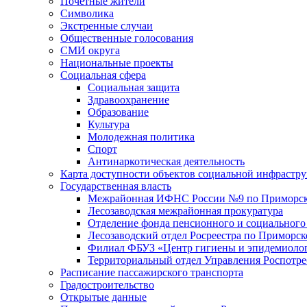
Почетные жители
Символика
Экстренные случаи
Общественные голосования
СМИ округа
Национальные проекты
Социальная сфера
Социальная защита
Здравоохранение
Образование
Культура
Молодежная политика
Спорт
Антинаркотическая деятельность
Карта доступности объектов социальной инфрастр
Государственная власть
Межрайонная ИФНС России №9 по Приморск
Лесозаводская межрайонная прокуратура
Отделение фонда пенсионного и социального
Лесозаводский отдел Росреестра по Приморс
Филиал ФБУЗ «Центр гигиены и эпидемиологи
Территориальный отдел Управления Роспотре
Расписание пассажирского транспорта
Градостроительство
Открытые данные