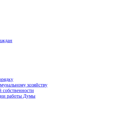
раждан
орядку
ммунальному хозяйству
й собственности
ации работы Думы