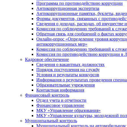
Программа по противодействию коррупции
Антикоррупционная экспертиза
Антикоррупционные памятки, буклеты, виде
Формы документов, связанных с противодейс
Сведения о доходах, расходах, об имуществе 
Комиссия по соблюдению требований к служ
Обратная связь для сообщений о фактах корр
Онлайн-опрос «Определение уровня коррупци
антикоррупционных мер»
Комиссия по соблюдению требований к служ
Комиссия по противодействию коррупции в Л
Кадровое обеспечение
Сведения о вакантных должностях
Порядок поступления на службу
Условия и результаты конкурсов
Информация о результатах проведения специа
Образовательные учреждения
Контактная информация
Финансовый контроль
Отдел учета и отчетности
Финансовое управление
МКУ «Управление образования»
МКУ «Управление культуры, молодежной пол
Муниципальный контроль
Муниципальный контроль на автомобильном т