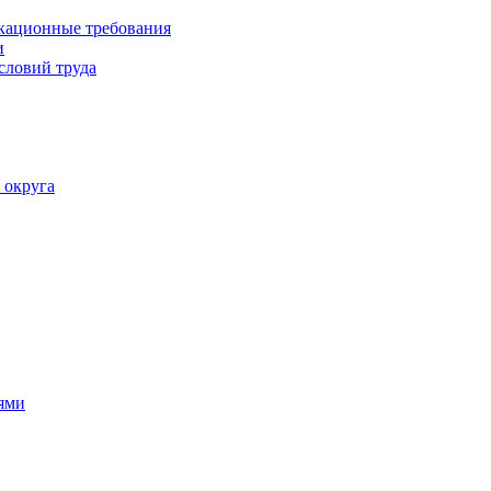
кационные требования
и
словий труда
 округа
ями