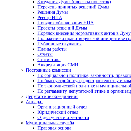
Заседания Думы (проекты повесток)
Перечень принятых решений Думы
Решения Думы
Реестр НПА
Порядок обжалования НПА
Проекты решений Думы
Порядок внесения нормативных актов в Думу
Положение о правотворческой инициативе г
Публичные слушания
Планы работы
Отчеты
Статистика
Аккредитация СМИ
Постоянные комиссии
По социальной политике, законности, правоп
По благоустройству, градостроительству и ко
По экономической политике и муниципально
По регламенту, депутатской этике и организ
Депутатские объединения
Аппарат
Организационный отдел
Юридический отдел
Отдел учета и отчетности
Муниципальная служба
Правовая основа