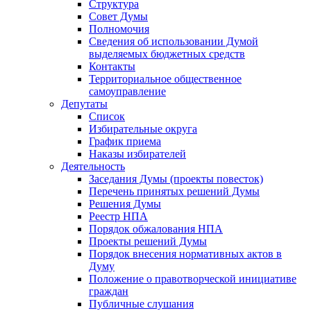
Структура
Совет Думы
Полномочия
Сведения об использовании Думой
выделяемых бюджетных средств
Контакты
Территориальное общественное
самоуправление
Депутаты
Список
Избирательные округа
График приема
Наказы избирателей
Деятельность
Заседания Думы (проекты повесток)
Перечень принятых решений Думы
Решения Думы
Реестр НПА
Порядок обжалования НПА
Проекты решений Думы
Порядок внесения нормативных актов в
Думу
Положение о правотворческой инициативе
граждан
Публичные слушания