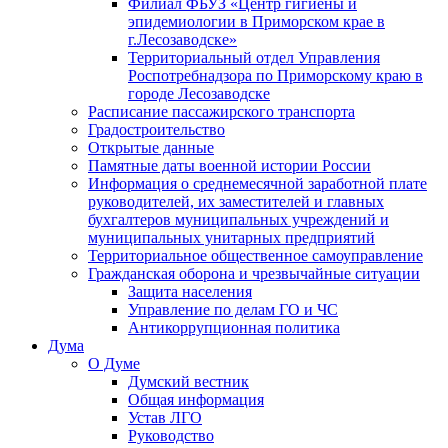
Филиал ФБУЗ «Центр гигиены и
эпидемиологии в Приморском крае в
г.Лесозаводске»
Территориальный отдел Управления
Роспотребнадзора по Приморскому краю в
городе Лесозаводске
Расписание пассажирского транспорта
Градостроительство
Открытые данные
Памятные даты военной истории России
Информация о среднемесячной заработной плате
руководителей, их заместителей и главных
бухгалтеров муниципальных учреждений и
муниципальных унитарных предприятий
Территориальное общественное самоуправление
Гражданская оборона и чрезвычайные ситуации
Защита населения
Управление по делам ГО и ЧС
Антикоррупционная политика
Дума
О Думе
Думский вестник
Общая информация
Устав ЛГО
Руководство