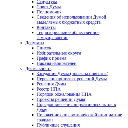
Структура
Совет Думы
Полномочия
Сведения об использовании Думой
выделяемых бюджетных средств
Контакты
Территориальное общественное
самоуправление
Депутаты
Список
Избирательные округа
График приема
Наказы избирателей
Деятельность
Заседания Думы (проекты повесток)
Перечень принятых решений Думы
Решения Думы
Реестр НПА
Порядок обжалования НПА
Проекты решений Думы
Порядок внесения нормативных актов в
Думу
Положение о правотворческой инициативе
граждан
Публичные слушания