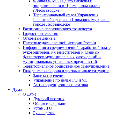
Филиал ФБУЗ «Центр гигиены и
эпидемиологии в Приморском крае в
г.Лесозаводске»
Территориальный отдел Управления
Роспотребнадзора по Приморскому краю в
городе Лесозаводске
Расписание пассажирского транспорта
Градостроительство
Открытые данные
Памятные даты военной истории России
Информация о среднемесячной заработной плате
руководителей, их заместителей и главных
бухгалтеров муниципальных учреждений и
муниципальных унитарных предприятий
Территориальное общественное самоуправление
Гражданская оборона и чрезвычайные ситуации
Защита населения
Управление по делам ГО и ЧС
Антикоррупционная политика
Дума
О Думе
Думский вестник
Общая информация
Устав ЛГО
Руководство