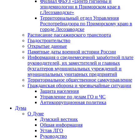
Филиал ФБУЗ «Центр гигиены и
эпидемиологии в Приморском крае в
г.Лесозаводске»
Территориальный отдел Управления
Роспотребнадзора по Приморскому краю в
городе Лесозаводске
Расписание пассажирского транспорта
Градостроительство
Открытые данные
Памятные даты военной истории России
Информация о среднемесячной заработной плате
руководителей, их заместителей и главных
бухгалтеров муниципальных учреждений и
муниципальных унитарных предприятий
Территориальное общественное самоуправление
Гражданская оборона и чрезвычайные ситуации
Защита населения
Управление по делам ГО и ЧС
Антикоррупционная политика
Дума
О Думе
Думский вестник
Общая информация
Устав ЛГО
Руководство