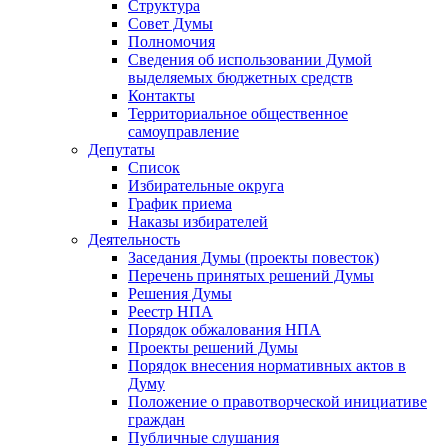
Структура
Совет Думы
Полномочия
Сведения об использовании Думой
выделяемых бюджетных средств
Контакты
Территориальное общественное
самоуправление
Депутаты
Список
Избирательные округа
График приема
Наказы избирателей
Деятельность
Заседания Думы (проекты повесток)
Перечень принятых решений Думы
Решения Думы
Реестр НПА
Порядок обжалования НПА
Проекты решений Думы
Порядок внесения нормативных актов в
Думу
Положение о правотворческой инициативе
граждан
Публичные слушания