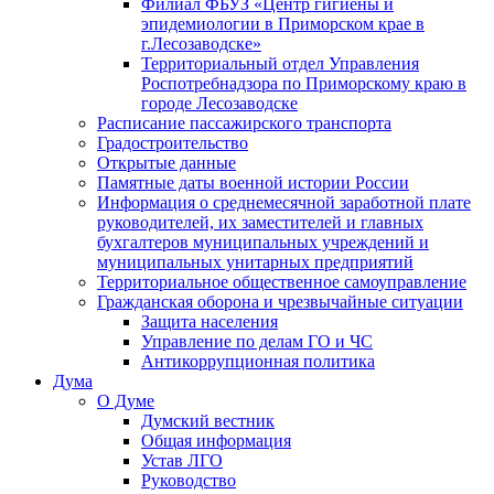
Филиал ФБУЗ «Центр гигиены и
эпидемиологии в Приморском крае в
г.Лесозаводске»
Территориальный отдел Управления
Роспотребнадзора по Приморскому краю в
городе Лесозаводске
Расписание пассажирского транспорта
Градостроительство
Открытые данные
Памятные даты военной истории России
Информация о среднемесячной заработной плате
руководителей, их заместителей и главных
бухгалтеров муниципальных учреждений и
муниципальных унитарных предприятий
Территориальное общественное самоуправление
Гражданская оборона и чрезвычайные ситуации
Защита населения
Управление по делам ГО и ЧС
Антикоррупционная политика
Дума
О Думе
Думский вестник
Общая информация
Устав ЛГО
Руководство