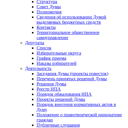
Структура
Совет Думы
Полномочия
Сведения об использовании Думой
выделяемых бюджетных средств
Контакты
Территориальное общественное
самоуправление
Депутаты
Список
Избирательные округа
График приема
Наказы избирателей
Деятельность
Заседания Думы (проекты повесток)
Перечень принятых решений Думы
Решения Думы
Реестр НПА
Порядок обжалования НПА
Проекты решений Думы
Порядок внесения нормативных актов в
Думу
Положение о правотворческой инициативе
граждан
Публичные слушания