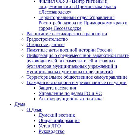
Филиал ФБУЗ «Центр гигиены и
эпидемиологии в Приморском крае в
г.Лесозаводске»
Территориальный отдел Управления
Роспотребнадзора по Приморскому краю в
городе Лесозаводске
Расписание пассажирского транспорта
Градостроительство
Открытые данные
Памятные даты военной истории России
Информация о среднемесячной заработной плате
руководителей, их заместителей и главных
бухгалтеров муниципальных учреждений и
муниципальных унитарных предприятий
Территориальное общественное самоуправление
Гражданская оборона и чрезвычайные ситуации
Защита населения
Управление по делам ГО и ЧС
Антикоррупционная политика
Дума
О Думе
Думский вестник
Общая информация
Устав ЛГО
Руководство