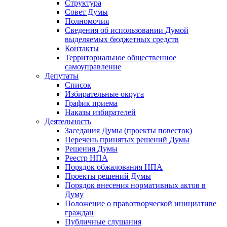
Структура
Совет Думы
Полномочия
Сведения об использовании Думой
выделяемых бюджетных средств
Контакты
Территориальное общественное
самоуправление
Депутаты
Список
Избирательные округа
График приема
Наказы избирателей
Деятельность
Заседания Думы (проекты повесток)
Перечень принятых решений Думы
Решения Думы
Реестр НПА
Порядок обжалования НПА
Проекты решений Думы
Порядок внесения нормативных актов в
Думу
Положение о правотворческой инициативе
граждан
Публичные слушания